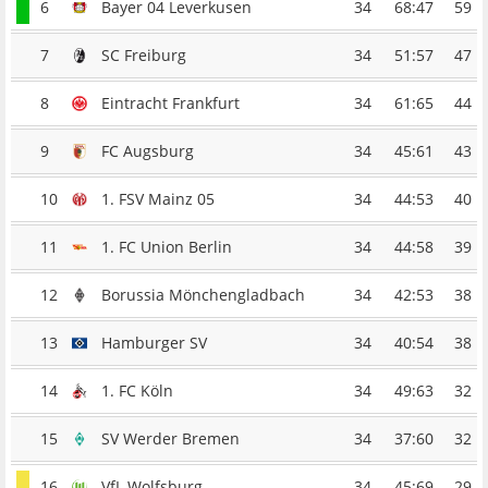
6
Bayer 04 Leverkusen
34
68:47
59
7
SC Freiburg
34
51:57
47
8
Eintracht Frankfurt
34
61:65
44
9
FC Augsburg
34
45:61
43
10
1. FSV Mainz 05
34
44:53
40
11
1. FC Union Berlin
34
44:58
39
12
Borussia Mönchengladbach
34
42:53
38
13
Hamburger SV
34
40:54
38
14
1. FC Köln
34
49:63
32
15
SV Werder Bremen
34
37:60
32
16
VfL Wolfsburg
34
45:69
29