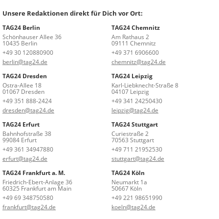
Unsere Redaktionen direkt für Dich vor Ort:
TAG24 Berlin
TAG24 Chemnitz
Schönhauser Allee 36
Am Rathaus 2
10435 Berlin
09111 Chemnitz
+49 30 120880900
+49 371 6906600
berlin@tag24.de
chemnitz@tag24.de
TAG24 Dresden
TAG24 Leipzig
Ostra-Allee 18
Karl-Liebknecht-Straße 8
01067 Dresden
04107 Leipzig
+49 351 888-2424
+49 341 24250430
dresden@tag24.de
leipzig@tag24.de
TAG24 Erfurt
TAG24 Stuttgart
Bahnhofstraße 38
Curiestraße 2
99084 Erfurt
70563 Stuttgart
+49 361 34947880
+49 711 21952530
erfurt@tag24.de
stuttgart@tag24.de
TAG24 Frankfurt a. M.
TAG24 Köln
Friedrich-Ebert-Anlage 36
Neumarkt 1a
60325 Frankfurt am Main
50667 Köln
+49 69 348750580
+49 221 98651990
frankfurt@tag24.de
koeln@tag24.de