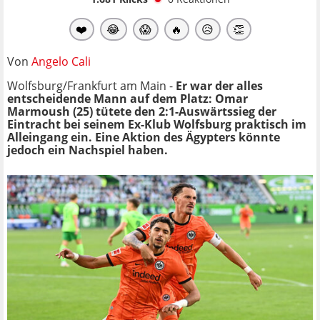
❤️
😂
😱
🔥
😥
👏
Von
Angelo Cali
Wolfsburg/Frankfurt am Main -
Er war der alles
entscheidende Mann auf dem Platz: Omar
Marmoush (25) tütete den 2:1-Auswärtssieg der
Eintracht bei seinem Ex-Klub Wolfsburg praktisch im
Alleingang ein. Eine Aktion des Ägypters könnte
jedoch ein Nachspiel haben.