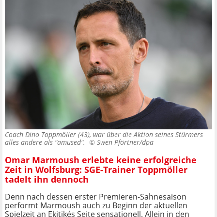
Coach Dino Toppmöller (43), war über die Aktion seines Stürmers
alles andere als "amused". ©
Swen Pförtner/dpa
Omar Marmoush erlebte keine erfolgreiche
Zeit in Wolfsburg: SGE-Trainer Toppmöller
tadelt ihn dennoch
Denn nach dessen erster Premieren-Sahnesaison
performt Marmoush auch zu Beginn der aktuellen
Spielzeit an Ekitikés Seite sensationell. Allein in den