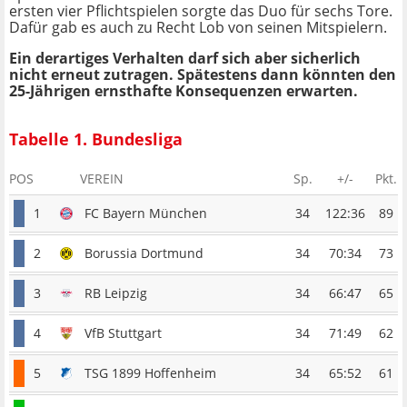
ersten vier Pflichtspielen sorgte das Duo für sechs Tore.
Dafür gab es auch zu Recht Lob von seinen Mitspielern.
Ein derartiges Verhalten darf sich aber sicherlich
nicht erneut zutragen. Spätestens dann könnten den
25-Jährigen ernsthafte Konsequenzen erwarten.
Tabelle 1. Bundesliga
POS
VEREIN
Sp.
+/-
Pkt.
1
FC Bayern München
34
122:36
89
2
Borussia Dortmund
34
70:34
73
3
RB Leipzig
34
66:47
65
4
VfB Stuttgart
34
71:49
62
5
TSG 1899 Hoffenheim
34
65:52
61