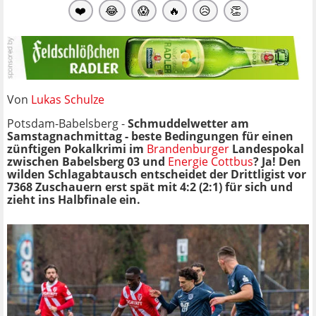
❤️
😂
😱
🔥
😥
👏
Von
Lukas Schulze
Potsdam-Babelsberg -
Schmuddelwetter am
Samstagnachmittag - beste Bedingungen für einen
zünftigen Pokalkrimi im
Brandenburger
Landespokal
zwischen Babelsberg 03 und
Energie Cottbus
? Ja! Den
wilden Schlagabtausch entscheidet der Drittligist vor
7368 Zuschauern erst spät mit 4:2 (2:1) für sich und
zieht ins Halbfinale ein.