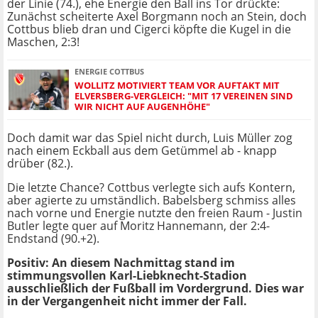
der Linie (74.), ehe Energie den Ball ins Tor drückte:
Zunächst scheiterte Axel Borgmann noch an Stein, doch
Cottbus blieb dran und Cigerci köpfte die Kugel in die
Maschen, 2:3!
ENERGIE COTTBUS
WOLLITZ MOTIVIERT TEAM VOR AUFTAKT MIT
ELVERSBERG-VERGLEICH: "MIT 17 VEREINEN SIND
WIR NICHT AUF AUGENHÖHE"
Doch damit war das Spiel nicht durch, Luis Müller zog
nach einem Eckball aus dem Getümmel ab - knapp
drüber (82.).
Die letzte Chance? Cottbus verlegte sich aufs Kontern,
aber agierte zu umständlich. Babelsberg schmiss alles
nach vorne und Energie nutzte den freien Raum - Justin
Butler legte quer auf Moritz Hannemann, der 2:4-
Endstand (90.+2).
Positiv: An diesem Nachmittag stand im
stimmungsvollen Karl-Liebknecht-Stadion
ausschließlich der Fußball im Vordergrund. Dies war
in der Vergangenheit nicht immer der Fall.