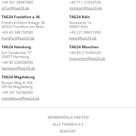
+49 361 34947880
+49 711 21952530
erfurt@tag24.de
stuttgart@tag24.de
TAG24 Frankfurt a. M.
TAG24 Köln
Friedrich-Ebert-Anlage 36
Neumarkt 1a
60325 Frankfurt am Main
50667 Köln
+49 69 348750580
+49 221 98651990
frankfurt@tag24.de
koeln@tag24.de
TAG24 Hamburg
TAG24 München
Am Sandtorkai 77
+49 89 215390320
20457 Hamburg
muenchen@tag24.de
+49 40 228608090
hamburg@tag24.de
TAG24 Magdeburg
Breiter Weg 8-10A
39104 Magdeburg
+49 391 50548260
magdeburg@tag24.de
WERBEMÖGLICHKEITEN
ALLE THEMEN A-Z
KONTAKT