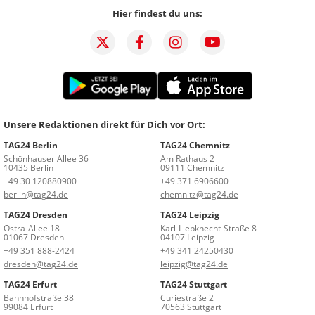
Hier findest du uns:
Unsere Redaktionen direkt für Dich vor Ort:
TAG24 Berlin
TAG24 Chemnitz
Schönhauser Allee 36
Am Rathaus 2
10435 Berlin
09111 Chemnitz
+49 30 120880900
+49 371 6906600
berlin@tag24.de
chemnitz@tag24.de
TAG24 Dresden
TAG24 Leipzig
Ostra-Allee 18
Karl-Liebknecht-Straße 8
01067 Dresden
04107 Leipzig
+49 351 888-2424
+49 341 24250430
dresden@tag24.de
leipzig@tag24.de
TAG24 Erfurt
TAG24 Stuttgart
Bahnhofstraße 38
Curiestraße 2
99084 Erfurt
70563 Stuttgart