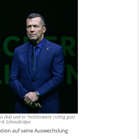
 (64) und er "mittlerweile richtig gute
ik Schmidt/dpa
ktion auf seine Auswechslung