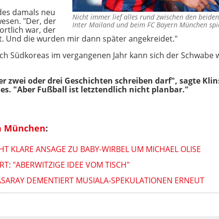
 des damals neu
Nicht immer lief alles rund zwischen den beid
esen. "Der, der
Inter Mailand und beim FC Bayern München spi
rtlich war, der
t. Und die wurden mir dann später angekreidet."
ch Südkoreas im vergangenen Jahr kann sich der Schwabe w
der zwei oder drei Geschichten schreiben darf", sagte Kl
es. "Aber Fußball ist letztendlich nicht planbar."
n München
:
T KLARE ANSAGE ZU BABY-WIRBEL UM MICHAEL OLISE
T: "ABERWITZIGE IDEE VOM TISCH"
TASARAY DEMENTIERT MUSIALA-SPEKULATIONEN ERNEUT