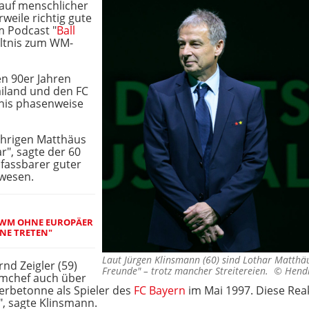
m auf menschlicher
rweile richtig gute
m Podcast "
Ball
ältnis zum WM-
en 90er Jahren
ailand und den FC
tnis phasenweise
ährigen Matthäus
ar", sagte der 60
nfassbarer guter
ewesen.
 WM OHNE EUROPÄER K
E TRETEN"
Laut Jürgen Klinsmann (60) sind Lothar Matthäus
nd Zeigler (59)
Freunde" – trotz mancher Streitereien. ©
Hendr
amchef auch über
Werbetonne als Spieler des
FC Bayern
im Mai 1997. Diese Rea
, sagte Klinsmann.