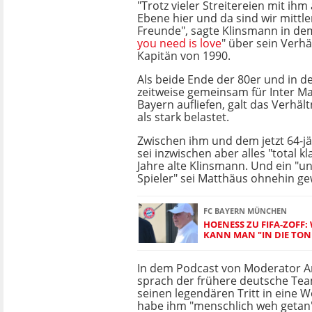
"Trotz vieler Streitereien mit ih
Ebene hier und da sind wir mittle
Freunde", sagte Klinsmann in de
you need is love
" über sein Verh
Kapitän von 1990.
Als beide Ende der 80er und in d
zeitweise gemeinsam für Inter M
Bayern aufliefen, galt das Verhäl
als stark belastet.
Zwischen ihm und dem jetzt 64-j
sei inzwischen aber alles "total kl
Jahre alte Klinsmann. Und ein "u
Spieler" sei Matthäus ohnehin g
FC BAYERN MÜNCHEN
HOENESS ZU FIFA-ZOFF:
ANN MAN "IN DIE TONN
In dem Podcast von Moderator Ar
sprach der frühere deutsche Te
seinen legendären Tritt in eine 
habe ihm "menschlich weh getan"