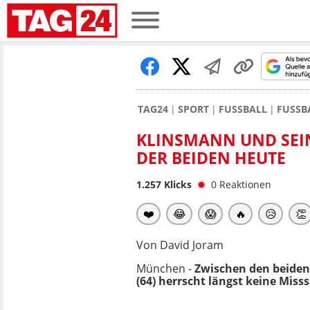
TAG24
SPORT
FUSSBALL
FUSSB
KLINSMANN UND SEIN
DER BEIDEN HEUTE
1.257
Klicks
0
Reaktionen
❤️
😂
😱
🔥
😥
👏
Von David Joram
München -
Zwischen den beiden 
(64) herrscht längst keine Mi