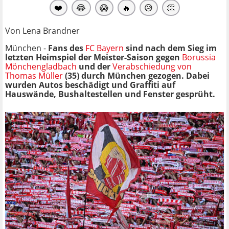
❤️
😂
😱
🔥
😥
👏
Von Lena Brandner
München -
Fans des
FC Bayern
sind nach dem Sieg im
letzten Heimspiel der Meister-Saison gegen
Borussia
Mönchengladbach
und der
Verabschiedung von
Thomas Müller
(35) durch München gezogen. Dabei
wurden Autos beschädigt und Graffiti auf
Hauswände, Bushaltestellen und Fenster gesprüht.