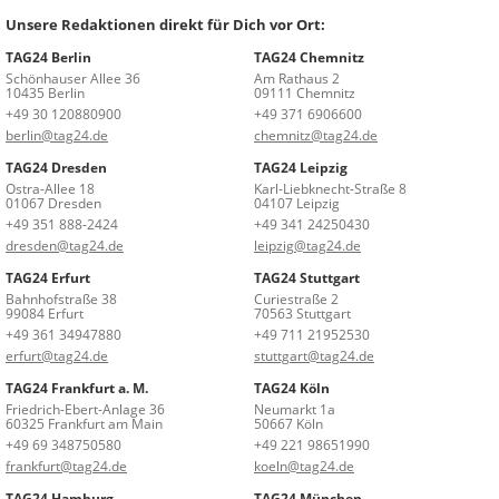
Unsere Redaktionen direkt für Dich vor Ort:
TAG24 Berlin
TAG24 Chemnitz
Schönhauser Allee 36
Am Rathaus 2
10435 Berlin
09111 Chemnitz
+49 30 120880900
+49 371 6906600
berlin@tag24.de
chemnitz@tag24.de
TAG24 Dresden
TAG24 Leipzig
Ostra-Allee 18
Karl-Liebknecht-Straße 8
01067 Dresden
04107 Leipzig
+49 351 888-2424
+49 341 24250430
dresden@tag24.de
leipzig@tag24.de
TAG24 Erfurt
TAG24 Stuttgart
Bahnhofstraße 38
Curiestraße 2
99084 Erfurt
70563 Stuttgart
+49 361 34947880
+49 711 21952530
erfurt@tag24.de
stuttgart@tag24.de
TAG24 Frankfurt a. M.
TAG24 Köln
Friedrich-Ebert-Anlage 36
Neumarkt 1a
60325 Frankfurt am Main
50667 Köln
+49 69 348750580
+49 221 98651990
frankfurt@tag24.de
koeln@tag24.de
TAG24 Hamburg
TAG24 München