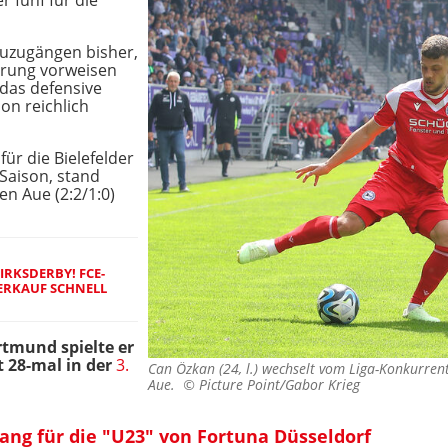
 fünf für die
euzugängen bisher,
ahrung vorweisen
 das defensive
on reichlich
für die Bielefelder
Saison, stand
n Aue (2:2/1:0)
IRKSDERBY! FCE-
ERKAUF SCHNELL
rtmund spielte er
t 28-mal in der
3.
Can Özkan (24, l.) wechselt vom Liga-Konkurren
Aue. ©
Picture Point/Gabor Krieg
lang für die "U23" von Fortuna Düsseldorf