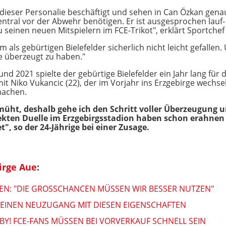
 dieser Personalie beschäftigt und sehen in Can Özkan gen
 zentral vor der Abwehr benötigen. Er ist ausgesprochen lauf
 seinen neuen Mitspielern im FCE-Trikot", erklärt Sportchef
ihm als gebürtigen Bielefelder sicherlich nicht leicht gefall
e überzeugt zu haben."
 2021 spielte der gebürtige Bielefelder ein Jahr lang für 
Niko Vukancic (22), der im Vorjahr ins Erzgebirge wechselt
machen.
üht, deshalb gehe ich den Schritt voller Überzeugung un
ekten Duelle im Erzgebirgsstadion haben schon erahnen 
, so der 24-Jährige bei einer Zusage.
irge Aue
:
BEN: "DIE GROSSCHANCEN MÜSSEN WIR BESSER NUTZEN"
EINEN NEUZUGANG MIT DIESEN EIGENSCHAFTEN
BY! FCE-FANS MÜSSEN BEI VORVERKAUF SCHNELL SEIN