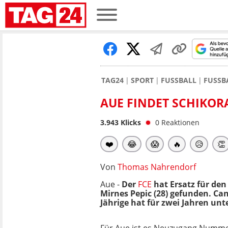
TAG24
SPORT
FUSSBALL
FUSSB
AUE FINDET SCHIKOR
3.943
Klicks
0
Reaktionen
❤️
😂
😱
🔥
😥
👏
Von
Thomas Nahrendorf
Aue -
Der
FCE
hat Ersatz für de
Mirnes Pepic (28) gefunden. Ca
Jährige hat für zwei Jahren unt