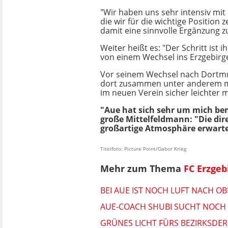
"Wir haben uns sehr intensiv mit
die wir für die wichtige Position
damit eine sinnvolle Ergänzung zu
Weiter heißt es: "Der Schritt ist 
von einem Wechsel ins Erzgebirg
Vor seinem Wechsel nach Dortmund
dort zusammen unter anderem mit 
im neuen Verein sicher leichter 
"Aue hat sich sehr um mich bem
große Mittelfeldmann: "Die dir
großartige Atmosphäre erwartet"
Titelfoto: Picture Point/Gabor Krieg
Mehr zum Thema
FC Erzgeb
BEI AUE IST NOCH LUFT NACH O
AUE-COACH SHUBI SUCHT NOCH 
GRÜNES LICHT FÜRS BEZIRKSDER