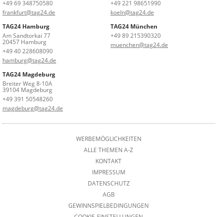
+49 69 348750580
+49 221 98651990
frankfurt@tag24.de
koeln@tag24.de
TAG24 Hamburg
TAG24 München
Am Sandtorkai 77
+49 89 215390320
20457 Hamburg
muenchen@tag24.de
+49 40 228608090
hamburg@tag24.de
TAG24 Magdeburg
Breiter Weg 8-10A
39104 Magdeburg
+49 391 50548260
magdeburg@tag24.de
WERBEMÖGLICHKEITEN
ALLE THEMEN A-Z
KONTAKT
IMPRESSUM
DATENSCHUTZ
AGB
GEWINNSPIELBEDINGUNGEN
COOKIE-EINSTELLUNGEN