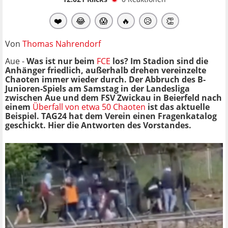
❤️
😂
😱
🔥
😥
👏
Von
Thomas Nahrendorf
Aue -
Was ist nur beim
FCE
los? Im Stadion sind die
Anhänger friedlich, außerhalb drehen vereinzelte
Chaoten immer wieder durch. Der Abbruch des B-
Junioren-Spiels am Samstag in der Landesliga
zwischen Aue und dem FSV Zwickau in Beierfeld nach
einem
Überfall von etwa 50 Chaoten
ist das aktuelle
Beispiel. TAG24 hat dem Verein einen Fragenkatalog
geschickt. Hier die Antworten des Vorstandes.