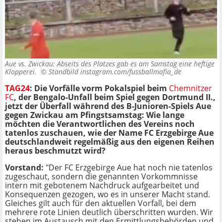
Aue vs. Zwickau: Abseits des Platzes gab es am Samstag eine heftige
Klopperei. ©
Standbild instagram.com/fussballmafia_de
TAG24
:
Die Vorfälle vorm Pokalspiel beim
Chemnitzer
FC
, der Bengalo-Unfall beim Spiel gegen Dortmund II.,
jetzt der Überfall während des B-Junioren-Spiels Aue
gegen Zwickau am Pfingstsamstag: Wie lange
möchten die Verantwortlichen des Vereins noch
tatenlos zuschauen, wie der Name FC Erzgebirge Aue
deutschlandweit regelmäßig aus den eigenen Reihen
heraus beschmutzt wird?
Vorstand:
"Der FC Erzgebirge Aue hat noch nie tatenlos
zugeschaut, sondern die genannten Vorkommnisse
intern mit gebotenem Nachdruck aufgearbeitet und
Konsequenzen gezogen, wo es in unserer Macht stand.
Gleiches gilt auch für den aktuellen Vorfall, bei dem
mehrere rote Linien deutlich überschritten wurden. Wir
stehen im Austausch mit den Ermittlungsbehörden und