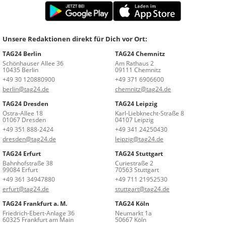
Unsere Redaktionen direkt für Dich vor Ort:
TAG24 Berlin
TAG24 Chemnitz
Schönhauser Allee 36
Am Rathaus 2
10435 Berlin
09111 Chemnitz
+49 30 120880900
+49 371 6906600
berlin@tag24.de
chemnitz@tag24.de
TAG24 Dresden
TAG24 Leipzig
Ostra-Allee 18
Karl-Liebknecht-Straße 8
01067 Dresden
04107 Leipzig
+49 351 888-2424
+49 341 24250430
dresden@tag24.de
leipzig@tag24.de
TAG24 Erfurt
TAG24 Stuttgart
Bahnhofstraße 38
Curiestraße 2
99084 Erfurt
70563 Stuttgart
+49 361 34947880
+49 711 21952530
erfurt@tag24.de
stuttgart@tag24.de
TAG24 Frankfurt a. M.
TAG24 Köln
Friedrich-Ebert-Anlage 36
Neumarkt 1a
60325 Frankfurt am Main
50667 Köln