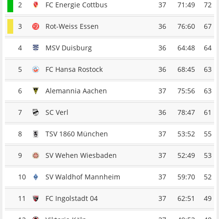
2
FC Energie Cottbus
37
71:49
72
3
Rot-Weiss Essen
36
76:60
67
4
MSV Duisburg
36
64:48
64
5
FC Hansa Rostock
36
68:45
63
6
Alemannia Aachen
37
75:56
63
7
SC Verl
36
78:47
61
8
TSV 1860 München
37
53:52
55
9
SV Wehen Wiesbaden
37
52:49
53
10
SV Waldhof Mannheim
37
59:70
52
11
FC Ingolstadt 04
37
62:51
49