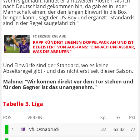
Wenn's gut läuft, landet er am zweiten Pfosten. Als ich
nach Deutschland gekommen bin, da gab es in jeder
Mannschaft einen, der den langen Einwurf in die Box
bringen kann", sagt der US-Boy und ergänzt: "Standards
sind in der Regel saugefährlich."
FC ERZGEBIRGE AUE
KAPP KÜNDIGT EIGENEN DOPPELPACK AN UND IST
BEGEISTERT VON AUE-FANS: "EINFACH UNFASSBAR,
WAS DIE ABRUFEN"
Und Einwürfe sind der Standard, wo es keine
Abseitsregel gibt - und das nicht erst seit dieser Saison.
Malone: "Wir können direkt vor dem Tor stehen und
für den Gegner ist das unangenehm."
Tabelle 3. Liga
POS
VEREIN
Sp.
+/-
Pkt.
1
VfL Osnabrück
37
63:32
77