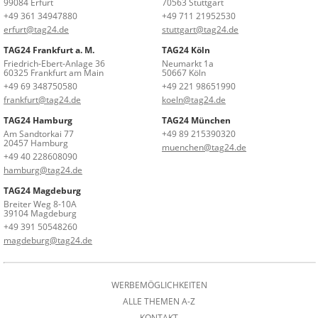
99084 Erfurt
70563 Stuttgart
+49 361 34947880
+49 711 21952530
erfurt@tag24.de
stuttgart@tag24.de
TAG24 Frankfurt a. M.
TAG24 Köln
Friedrich-Ebert-Anlage 36
Neumarkt 1a
60325 Frankfurt am Main
50667 Köln
+49 69 348750580
+49 221 98651990
frankfurt@tag24.de
koeln@tag24.de
TAG24 Hamburg
TAG24 München
Am Sandtorkai 77
+49 89 215390320
20457 Hamburg
muenchen@tag24.de
+49 40 228608090
hamburg@tag24.de
TAG24 Magdeburg
Breiter Weg 8-10A
39104 Magdeburg
+49 391 50548260
magdeburg@tag24.de
WERBEMÖGLICHKEITEN
ALLE THEMEN A-Z
KONTAKT