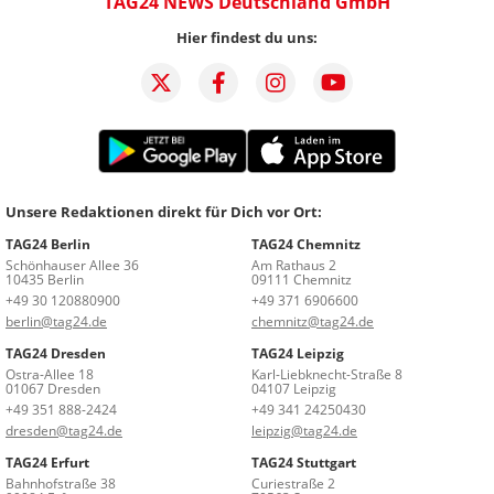
TAG24 NEWS Deutschland GmbH
Hier findest du uns:
Unsere Redaktionen direkt für Dich vor Ort:
TAG24 Berlin
TAG24 Chemnitz
Schönhauser Allee 36
Am Rathaus 2
10435 Berlin
09111 Chemnitz
+49 30 120880900
+49 371 6906600
berlin@tag24.de
chemnitz@tag24.de
TAG24 Dresden
TAG24 Leipzig
Ostra-Allee 18
Karl-Liebknecht-Straße 8
01067 Dresden
04107 Leipzig
+49 351 888-2424
+49 341 24250430
dresden@tag24.de
leipzig@tag24.de
TAG24 Erfurt
TAG24 Stuttgart
Bahnhofstraße 38
Curiestraße 2