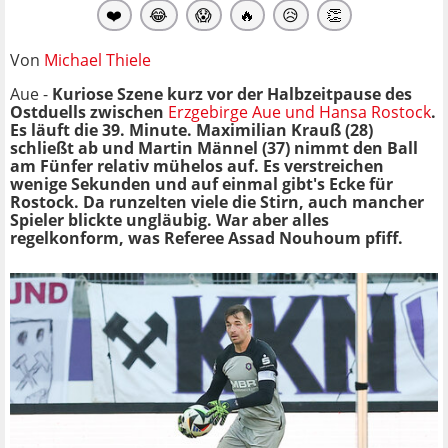
❤️
😂
😱
🔥
😥
👏
Von
Michael Thiele
Aue -
Kuriose Szene kurz vor der Halbzeitpause des
Ostduells zwischen
Erzgebirge Aue und Hansa Rostock
.
Es läuft die 39. Minute. Maximilian Krauß (28)
schließt ab und Martin Männel (37) nimmt den Ball
am Fünfer relativ mühelos auf. Es verstreichen
wenige Sekunden und auf einmal gibt's Ecke für
Rostock. Da runzelten viele die Stirn, auch mancher
Spieler blickte ungläubig. War aber alles
regelkonform, was Referee Assad Nouhoum pfiff.