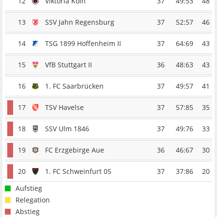
12
Viktoria Köln
37
49:53
48
13
SSV Jahn Regensburg
37
52:57
46
14
TSG 1899 Hoffenheim II
37
64:69
43
15
VfB Stuttgart II
36
48:63
43
16
1. FC Saarbrücken
37
49:57
41
17
TSV Havelse
37
57:85
35
18
SSV Ulm 1846
37
49:76
33
19
FC Erzgebirge Aue
36
46:67
30
20
1. FC Schweinfurt 05
37
37:86
20
Aufstieg
Relegation
Abstieg