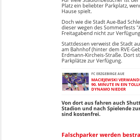
Für viele Stadionbesucher ist de
Platz ein beliebter Parkplatz, we
Hause spielt.
Doch wie die Stadt Aue-Bad Schle
dieser wegen des Sommerfests "A
Freitagabend nicht zur Verfügung
Stattdessen verweist die Stadt au
am Bahnhof (hinter dem RVE-Geb
Erdmann-Kircheis-Straße. Dort s
Parkplätze zur Verfügung.
FC ERZGEBIRGE AUE
MACIEJEWSKI VERWANDE
90. MINUTE IN EIN TOL
DYNAMO NIEDER
Von dort aus fahren auch Shut
Stadion und nach Spielende zu
sind kostenfrei.
Falschparker werden bestra