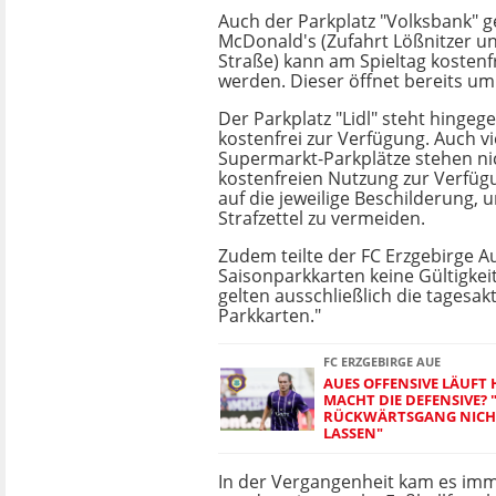
Auch der Parkplatz "Volksbank" 
McDonald's (Zufahrt Lößnitzer u
Straße) kann am Spieltag kostenf
werden. Dieser öffnet bereits um
Der Parkplatz "Lidl" steht hingeg
kostenfrei zur Verfügung. Auch v
Supermarkt-Parkplätze stehen ni
kostenfreien Nutzung zur Verfügu
auf die jeweilige Beschilderung,
Strafzettel zu vermeiden.
Zudem teilte der FC Erzgebirge Au
Saisonparkkarten keine Gültigkeit
gelten ausschließlich die tagesak
Parkkarten."
FC ERZGEBIRGE AUE
AUES OFFENSIVE LÄUFT H
ACHT DIE DEFENSIVE? "
ÜCKWÄRTSGANG NICHT A
SSEN"
In der Vergangenheit kam es imm