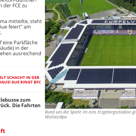
r Anton-Günther-
nn der FCE zu
ma mitteilte, steht
ue feiert" am
.
f eine Parkfläche
äude) in der
tehen ausreichend
LT SCHACHT IN DER
LHAUS! AUE RINGT BFC
tlebusse zum
rück. Die Fahrten
Rund um die Spiele im eins Erzgebirgsstadion 
Woitas/dpa
ft