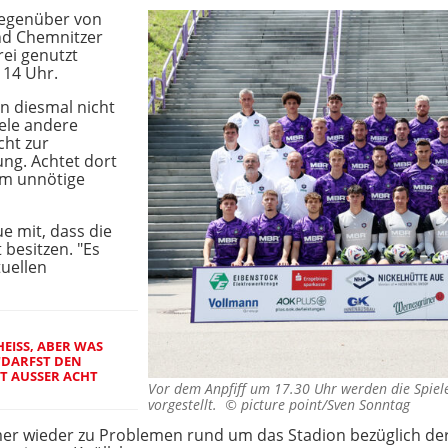
gegenüber von
nd Chemnitzer
rei genutzt
 14 Uhr.
en diesmal nicht
iele andere
cht zur
ng. Achtet dort
 um unnötige
e mit, dass die
 besitzen. "Es
tuellen
EISS, ABER WAS M
DARFST DEN R
USSER ACHT LA
Vor dem Anpfiff um 17.30 Uhr werden die Spie
vorgestellt. ©
picture point/Sven Sonntag
er wieder zu Problemen rund um das Stadion bezüglich de