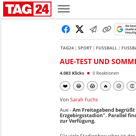
TAG24
SPORT
FUSSBALL
FUSSB
AUE-TEST UND SOMME
4.083
Klicks
0
Reaktionen
❤️
😂
😱
🔥
😥
👏
Von
Sarah Fuchs
Aue -
Am Freitagabend begrüßt
Erzgebirgsstadion". Parallel fi
zur Verfügung.