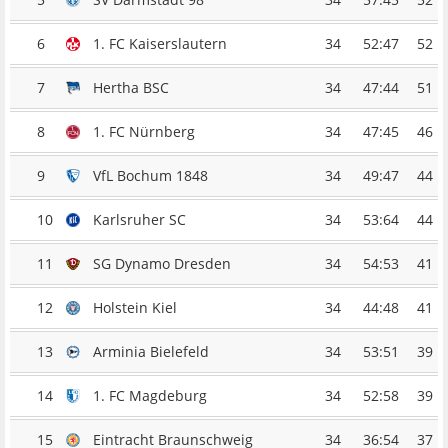
6
1. FC Kaiserslautern
34
52:47
52
7
Hertha BSC
34
47:44
51
8
1. FC Nürnberg
34
47:45
46
9
VfL Bochum 1848
34
49:47
44
10
Karlsruher SC
34
53:64
44
11
SG Dynamo Dresden
34
54:53
41
12
Holstein Kiel
34
44:48
41
13
Arminia Bielefeld
34
53:51
39
14
1. FC Magdeburg
34
52:58
39
15
Eintracht Braunschweig
34
36:54
37