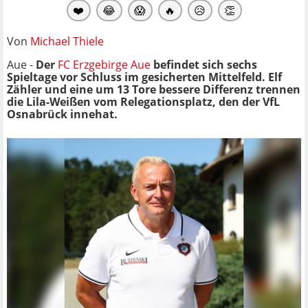
❤️
😂
😱
🔥
😥
👏
Von
Michael Thiele
Aue -
Der
FC Erzgebirge Aue
befindet sich sechs
Spieltage vor Schluss im gesicherten Mittelfeld. Elf
Zähler und eine um 13 Tore bessere Differenz trennen
die Lila-Weißen vom Relegationsplatz, den der VfL
Osnabrück innehat.