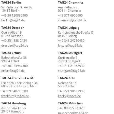
TAG24 Berlin
TAG24 Chemnitz
Schönhauser Allee 36
Am Rathaus 2
10435 Berlin
09111 Chemnitz
+49 30 120880900
+49 371 6906600
berlin@tag24.de
chemnitz@tag24.de
TAG24 Dresden
TAG24 Leipzig
Ostra-Allee 18
Karl-Liebknecht-Straße 8
01067 Dresden
04107 Leipzig
+49 351 888-2424
+49 341 24250430
dresden@tag24.de
leipzig@tag24.de
TAG24 Erfurt
TAG24 Stuttgart
Bahnhofstraße 38
Curiestraße 2
99084 Erfurt
70563 Stuttgart
+49 361 34947880
+49 711 21952530
erfurt@tag24.de
stuttgart@tag24.de
TAG24 Frankfurt a. M.
TAG24 Köln
Friedrich-Ebert-Anlage 36
Neumarkt 1a
60325 Frankfurt am Main
50667 Köln
+49 69 348750580
+49 221 98651990
frankfurt@tag24.de
koeln@tag24.de
TAG24 Hamburg
TAG24 München
Am Sandtorkai 77
+49 89 215390320
20457 Hamburg
muenchen@tag24.de