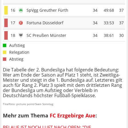
16
SpVgg Greuther Fürth
34
49:68
37
17
Fortuna Düsseldorf
34
33:53
37
18
SC Preußen Münster
34
38:61
30
Aufstieg
Relegation
Abstieg
Die Tabelle der 2. Bundesliga hat folgende Bedeutung:
Wer am Ende der Saison auf Platz 1 steht, ist Zweitliga-
Meister und steigt in die 1. Bundesliga auf. Letzteres gilt
auch für Rang 2. Platz 3 spielt mit dem drittletzten Rang
der Bundesliga um Aufstieg oder Verbleib in
Deutschlands höchster Fußball-Spielklasse.
Titelfoto: picture point/Sven Sonntag
Mehr zum Thema
FC Erzgebirge Aue
:
BEI AUE IST NOCH LUFT NACH OBEN: "DIE