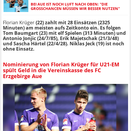
BEI AUE IST NOCH LUFT NACH OBEN: "DIE
GROSSCHANCEN MÜSSEN WIR BESSER NUTZEN"
Florian Krüger
(22) zahlt mit 28 Einsätzen (2325
Minuten) am meisten aufs Zeitkonto ein. Es folgen
Tom Baumgart (23) mit elf Spielen (313 Minuten) und
Antonio Jonjic (24/7/85), Erik Majetschak (21/3/48)
und Sascha Härtel (22/4/28). Niklas Jeck (19) ist noch
ohne Einsatz.
Nominierung von Florian Krüger für U21-EM
spült Geld in die Vereinskasse des FC
Erzgebirge Aue