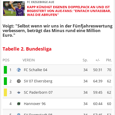
FC ERZGEBIRGE AUE
KAPP KÜNDIGT EIGENEN DOPPELPACK AN UND IST
BEGEISTERT VON AUE-FANS: "EINFACH UNFASSBAR,
WAS DIE ABRUFEN"
Voigt: "Selbst wenn wir uns in der Fünfjahreswertung
verbessern, beträgt das Minus rund eine Million
Euro."
Tabelle 2. Bundesliga
POS
VEREIN
Sp.
+/-
Pkt.
1
FC Schalke 04
34
50:31
70
2
SV 07 Elversberg
34
64:39
62
3
SC Paderborn 07
34
59:45
62
4
Hannover 96
34
60:44
60
5
SV Darmstadt 98
34
57:45
52