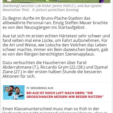
Zweikampf zwischen Lok-Kicker Jannis Held (l.), und Aue-Spieler
Maximilian Thiel. ©
picture point/Sven Sonntag
Zu Beginn durfte im Bruno-Plache-Stadion das
altbewährte Personal ran. Einzig Steffen Meuer brachte
es von den Neuzugängen ins Startaufgebot.
Aue tat sich im ersten echten Härtetest sehr schwer und
fand selten mal eine Lücke, um Fahrt aufzunehmen. Für
die Art und Weise, wie Loksche den Veilchen das Leben
schwer machte, immer ein Bein dazwischen bekam, gab
es von den Rängen berechtigten Szenenapplaus.
Dazu verbuchten die Hausherren über Farid
Abderrahmane (7.), Riccardo Grym (22./28.) und Djamal
Ziane (27.) in der ersten halben Stunde die besseren
Aktionen für sich.
FC ERZGEBIRGE AUE
BEI AUE IST NOCH LUFT NACH OBEN: "DIE
GROSSCHANCEN MÜSSEN WIR BESSER NUTZEN"
Einen Klassenunterschied muss man so früh in der