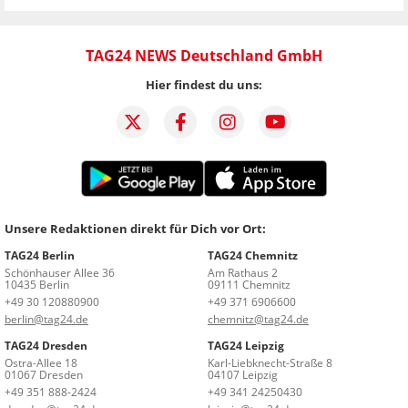
TAG24 NEWS Deutschland GmbH
Hier findest du uns:
Unsere Redaktionen direkt für Dich vor Ort:
TAG24 Berlin
TAG24 Chemnitz
Schönhauser Allee 36
Am Rathaus 2
10435 Berlin
09111 Chemnitz
+49 30 120880900
+49 371 6906600
berlin@tag24.de
chemnitz@tag24.de
TAG24 Dresden
TAG24 Leipzig
Ostra-Allee 18
Karl-Liebknecht-Straße 8
01067 Dresden
04107 Leipzig
+49 351 888-2424
+49 341 24250430