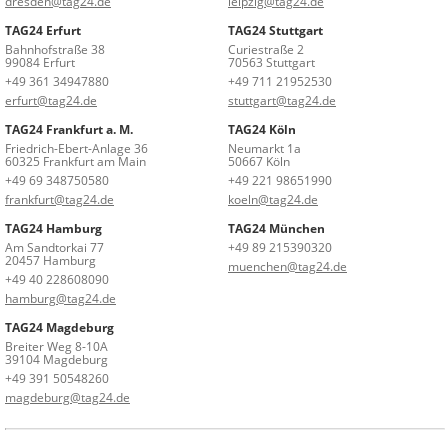
dresden@tag24.de
leipzig@tag24.de
TAG24 Erfurt
TAG24 Stuttgart
Bahnhofstraße 38
Curiestraße 2
99084 Erfurt
70563 Stuttgart
+49 361 34947880
+49 711 21952530
erfurt@tag24.de
stuttgart@tag24.de
TAG24 Frankfurt a. M.
TAG24 Köln
Friedrich-Ebert-Anlage 36
Neumarkt 1a
60325 Frankfurt am Main
50667 Köln
+49 69 348750580
+49 221 98651990
frankfurt@tag24.de
koeln@tag24.de
TAG24 Hamburg
TAG24 München
Am Sandtorkai 77
+49 89 215390320
20457 Hamburg
muenchen@tag24.de
+49 40 228608090
hamburg@tag24.de
TAG24 Magdeburg
Breiter Weg 8-10A
39104 Magdeburg
+49 391 50548260
magdeburg@tag24.de