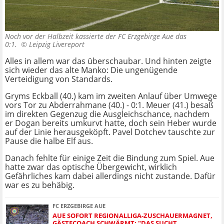
Noch vor der Halbzeit kassierte der FC Erzgebirge Aue das
0:1. ©
Leipzig Livereport
Alles in allem war das überschaubar. Und hinten zeigte
sich wieder das alte Manko: Die ungenügende
Verteidigung von Standards.
Gryms Eckball (40.) kam im zweiten Anlauf über Umwege
vors Tor zu Abderrahmane (40.) - 0:1. Meuer (41.) besaß
im direkten Gegenzug die Ausgleichschance, nachdem
er Dogan bereits umkurvt hatte, doch sein Heber wurde
auf der Linie herausgeköpft. Pavel Dotchev tauschte zur
Pause die halbe Elf aus.
Danach fehlte für einige Zeit die Bindung zum Spiel. Aue
hatte zwar das optische Übergewicht, wirklich
Gefährliches kam dabei allerdings nicht zustande. Dafür
war es zu behäbig.
FC ERZGEBIRGE AUE
AUE SOFORT REGIONALLIGA-ZUSCHAUERMAGNET,
GÄSTECOACH SCHWÄRMT: "DAS SUCHT