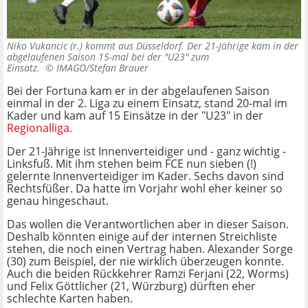
Niko Vukancic (r.) kommt aus Düsseldorf. Der 21-Jährige kam in der
abgelaufenen Saison 15-mal bei der "U23" zum
Einsatz. ©
IMAGO/Stefan Brauer
Bei der Fortuna kam er in der abgelaufenen Saison
einmal in der 2. Liga zu einem Einsatz, stand 20-mal im
Kader und kam auf 15 Einsätze in der "U23" in der
Regionalliga
.
Der 21-Jährige ist Innenverteidiger und - ganz wichtig -
Linksfuß. Mit ihm stehen beim FCE nun sieben (!)
gelernte Innenverteidiger im Kader. Sechs davon sind
Rechtsfüßer. Da hatte im Vorjahr wohl eher keiner so
genau hingeschaut.
Das wollen die Verantwortlichen aber in dieser Saison.
Deshalb könnten einige auf der internen Streichliste
stehen, die noch einen Vertrag haben. Alexander Sorge
(30) zum Beispiel, der nie wirklich überzeugen konnte.
Auch die beiden Rückkehrer Ramzi Ferjani (22, Worms)
und Felix Göttlicher (21, Würzburg) dürften eher
schlechte Karten haben.