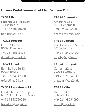
Unsere Redaktionen direkt für Dich vor Ort:
TAG24 Berlin
TAG24 Chemnitz
Schönhauser Allee 36
Am Rathaus 2
10435 Berlin
09111 Chemnitz
+49 30 120880900
+49 371 6906600
berlin@tag24.de
chemnitz@tag24.de
TAG24 Dresden
TAG24 Leipzig
Ostra-Allee 18
Karl-Liebknecht-Straße 8
01067 Dresden
04107 Leipzig
+49 351 888-2424
+49 341 24250430
dresden@tag24.de
leipzig@tag24.de
TAG24 Erfurt
TAG24 Stuttgart
Bahnhofstraße 38
Curiestraße 2
99084 Erfurt
70563 Stuttgart
+49 361 34947880
+49 711 21952530
erfurt@tag24.de
stuttgart@tag24.de
TAG24 Frankfurt a. M.
TAG24 Köln
Friedrich-Ebert-Anlage 36
Neumarkt 1a
60325 Frankfurt am Main
50667 Köln
+49 69 348750580
+49 221 98651990
frankfurt@tag24.de
koeln@tag24.de