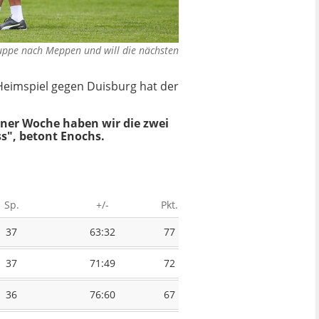
uppe nach Meppen und will die nächsten
imspiel gegen Duisburg hat der
iner Woche haben wir die zwei
s", betont Enochs.
Sp.
+/-
Pkt.
37
63:32
77
37
71:49
72
36
76:60
67