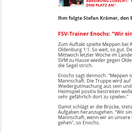
ABREIBUNG ZURECHT: 
DEM PLATZ AN"
Ihm folgte Stefan Krämer, den E
FSV-Trainer Enochs: "Wir s
Zum Auftakt spielte Meppen bei A
Oldenburg 1:1. So weit, so gut.
Mittwoch letzter Woche im Landes
SVM zu Hause wieder gegen Olden
die Segel strich.
Enochs sagt dennoch: "Meppen ist
Mannschaft. Die Truppe wird auf
Wiedergutmachung aus sein und 
Heimspiel positiv bestreiten wol
sehr gefährlich dort zu spielen."
Damit schlägt er die Brücke, stet
Aufgaben heranzugehen. "Wir sin
Mannschaft, wenn wir an unsere 
gehen", so Enochs.