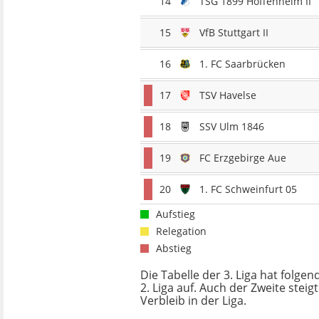
14
TSG 1899 Hoffenheim II
15
VfB Stuttgart II
16
1. FC Saarbrücken
17
TSV Havelse
18
SSV Ulm 1846
19
FC Erzgebirge Aue
20
1. FC Schweinfurt 05
Aufstieg
Relegation
Abstieg
Die Tabelle der 3. Liga hat folgen
2. Liga auf. Auch der Zweite steig
Verbleib in der Liga.