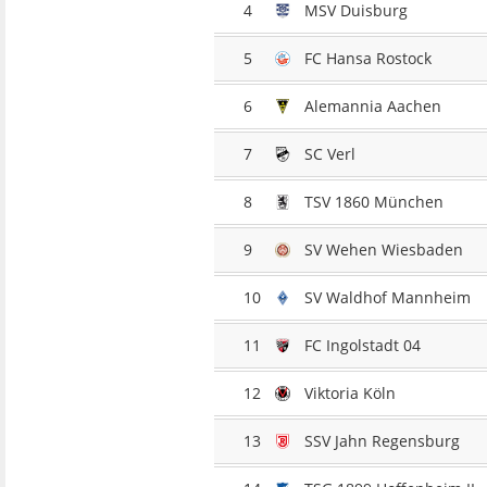
4
MSV Duisburg
5
FC Hansa Rostock
6
Alemannia Aachen
7
SC Verl
8
TSV 1860 München
9
SV Wehen Wiesbaden
10
SV Waldhof Mannheim
11
FC Ingolstadt 04
12
Viktoria Köln
13
SSV Jahn Regensburg