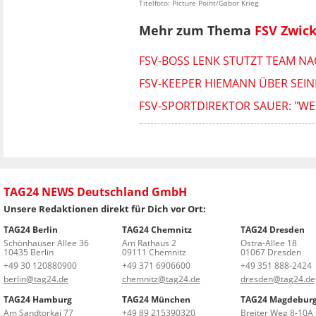
Titelfoto: Picture Point/Gabor Krieg
Mehr zum Thema
FSV Zwic
FSV-BOSS LENK STUTZT TEAM N
FSV-KEEPER HIEMANN ÜBER SEI
FSV-SPORTDIREKTOR SAUER: "W
TAG24 NEWS Deutschland GmbH
Unsere Redaktionen direkt für Dich vor Ort:
TAG24 Berlin
TAG24 Chemnitz
TAG24 Dresden
Schönhauser Allee 36
Am Rathaus 2
Ostra-Allee 18
10435 Berlin
09111 Chemnitz
01067 Dresden
+49 30 120880900
+49 371 6906600
+49 351 888-2424
berlin@tag24.de
chemnitz@tag24.de
dresden@tag24.de
TAG24 Hamburg
TAG24 München
TAG24 Magdebur
Am Sandtorkai 77
+49 89 215390320
Breiter Weg 8-10A