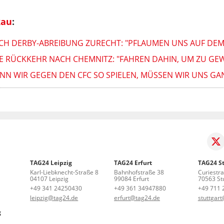
kau
:
ACH DERBY-ABREIBUNG ZURECHT: "PFLAUMEN UNS AUF DEM
NE RÜCKKEHR NACH CHEMNITZ: "FAHREN DAHIN, UM ZU GE
ENN WIR GEGEN DEN CFC SO SPIELEN, MÜSSEN WIR UNS G
TAG24 Leipzig
TAG24 Erfurt
TAG24 St
Karl-Liebknecht-Straße 8
Bahnhofstraße 38
Curiestr
04107 Leipzig
99084 Erfurt
70563 Stu
+49 341 24250430
+49 361 34947880
+49 711 
leipzig@tag24.de
erfurt@tag24.de
stuttgar
g