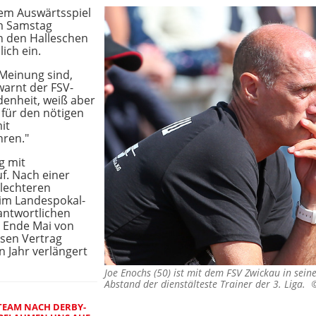
em Auswärtsspiel
m Samstag
en den Halleschen
ich ein.
 Meinung sind,
warnt der FSV-
denheit, weiß aber
 für den nötigen
it
hren."
g mit
f. Nach einer
hlechteren
im Landespokal-
antwortlichen
 Ende Mai von
ssen Vertrag
n Jahr verlängert
Joe Enochs (50) ist mit dem FSV Zwickau in seine 
Abstand der dienstälteste Trainer der 3. Liga.
 TEAM NACH DERBY-