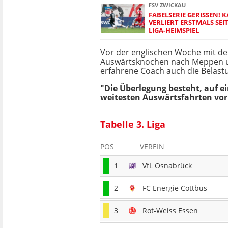
FSV ZWICKAU
FABELSERIE GERISSEN! 
VERLIERT ERSTMALS SEIT
LIGA-HEIMSPIEL
Vor der englischen Woche mit d
Auswärtsknochen nach Meppen u
erfahrene Coach auch die Belastu
"Die Überlegung besteht, auf e
weitesten Auswärtsfahrten vor 
Tabelle 3. Liga
POS
VEREIN
1
VfL Osnabrück
2
FC Energie Cottbus
3
Rot-Weiss Essen