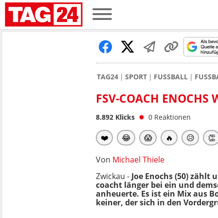
TAG24
SPORT
FUSSBALL
FUSSB
FSV-COACH ENOCHS W
8.892
Klicks
0
Reaktionen
❤️
😂
😱
🔥
😥
👏
Von
Michael Thiele
Zwickau -
Joe Enochs (50) zählt 
coacht länger bei ein und demse
anheuerte. Es ist ein Mix aus B
keiner, der sich in den Vorderg