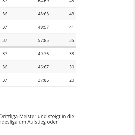
37
64:69
43
36
48:63
43
37
49:57
41
37
57:85
35
37
49:76
33
36
46:67
30
37
37:86
20
rittliga-Meister und steigt in die
Bundesliga um Aufstieg oder