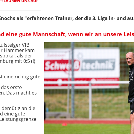
"PFLAUMEN UNS AUF
nochs als "erfahrenen Trainer, der die 3. Liga in- und a
ind eine gute Mannschaft, wenn wir an unsere Le
ufsteiger VfB
 Der Hammer kam
pokal, als der
burg mit 0:5 (!)
 eine richtig gute
das erste
len. Das macht es
s demütig an die
d eine gute
Leistungsgrenze