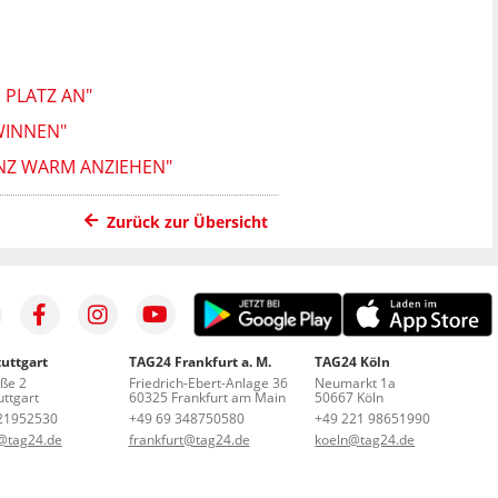
 PLATZ AN"
WINNEN"
ANZ WARM ANZIEHEN"
Zurück zur Übersicht
uttgart
TAG24 Frankfurt a. M.
TAG24 Köln
aße 2
Friedrich-Ebert-Anlage 36
Neumarkt 1a
ttgart
60325 Frankfurt am Main
50667 Köln
21952530
+49 69 348750580
+49 221 98651990
t@tag24.de
frankfurt@tag24.de
koeln@tag24.de