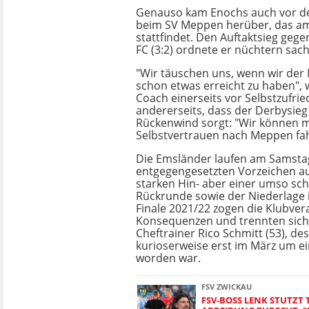
Genauso kam Enochs auch vor d
beim SV Meppen herüber, das a
stattfindet. Den Auftaktsieg geg
FC (3:2) ordnete er nüchtern sachl
"Wir täuschen uns, wenn wir der
schon etwas erreicht zu haben", 
Coach einerseits vor Selbstzufrie
andererseits, dass der Derbysieg
Rückenwind sorgt: "Wir können m
Selbstvertrauen nach Meppen fa
Die Emsländer laufen am Samsta
entgegengesetzten Vorzeichen au
starken Hin- aber einer umso sc
Rückrunde sowie der Niederlage 
Finale 2021/22 zogen die Klubver
Konsequenzen und trennten sich
Cheftrainer Rico Schmitt (53), de
kurioserweise erst im März um ei
worden war.
FSV ZWICKAU
FSV-BOSS LENK STUTZT