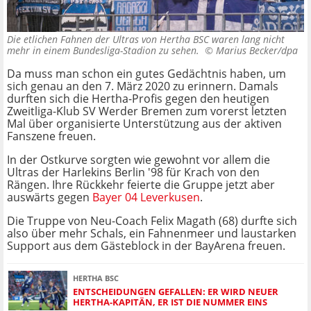
Die etlichen Fahnen der Ultras von Hertha BSC waren lang nicht
mehr in einem Bundesliga-Stadion zu sehen. ©
Marius Becker/dpa
Da muss man schon ein gutes Gedächtnis haben, um
sich genau an den 7. März 2020 zu erinnern. Damals
durften sich die Hertha-Profis gegen den heutigen
Zweitliga-Klub SV Werder Bremen zum vorerst letzten
Mal über organisierte Unterstützung aus der aktiven
Fanszene freuen.
In der Ostkurve sorgten wie gewohnt vor allem die
Ultras der Harlekins Berlin '98 für Krach von den
Rängen. Ihre Rückkehr feierte die Gruppe jetzt aber
auswärts gegen
Bayer 04 Leverkusen
.
Die Truppe von Neu-Coach Felix Magath (68) durfte sich
also über mehr Schals, ein Fahnenmeer und laustarken
Support aus dem Gästeblock in der BayArena freuen.
HERTHA BSC
ENTSCHEIDUNGEN GEFALLEN: ER WIRD NEUER
HERTHA-KAPITÄN, ER IST DIE NUMMER EINS