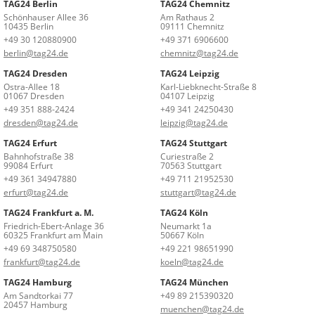
TAG24 Berlin
TAG24 Chemnitz
Schönhauser Allee 36
Am Rathaus 2
10435 Berlin
09111 Chemnitz
+49 30 120880900
+49 371 6906600
berlin@tag24.de
chemnitz@tag24.de
TAG24 Dresden
TAG24 Leipzig
Ostra-Allee 18
Karl-Liebknecht-Straße 8
01067 Dresden
04107 Leipzig
+49 351 888-2424
+49 341 24250430
dresden@tag24.de
leipzig@tag24.de
TAG24 Erfurt
TAG24 Stuttgart
Bahnhofstraße 38
Curiestraße 2
99084 Erfurt
70563 Stuttgart
+49 361 34947880
+49 711 21952530
erfurt@tag24.de
stuttgart@tag24.de
TAG24 Frankfurt a. M.
TAG24 Köln
Friedrich-Ebert-Anlage 36
Neumarkt 1a
60325 Frankfurt am Main
50667 Köln
+49 69 348750580
+49 221 98651990
frankfurt@tag24.de
koeln@tag24.de
TAG24 Hamburg
TAG24 München
Am Sandtorkai 77
+49 89 215390320
20457 Hamburg
muenchen@tag24.de