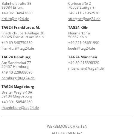
Bahnhofstraße 38
Curiestraße 2
99084 Erfurt
70563 Stuttgart
+49 361 34947880
+49 711 21952530
erfurt@tag24.de
stuttgart@tag24.de
TAG24 Frankfurt a. M.
TAG24 Köln
Friedrich-Ebert-Anlage 36
Neumarkt 1a
60325 Frankfurt am Main
50667 Köln
+49 69 348750580
+49 221 98651990
frankfurt@tag24.de
koeln@tag24.de
TAG24 Hamburg
TAG24 München
Am Sandtorkai 77
+49 89 215390320
20457 Hamburg
muenchen@tag24.de
+49 40 228608090
hamburg@tag24.de
TAG24 Magdeburg
Breiter Weg 8-10A
39104 Magdeburg
+49 391 50548260
magdeburg@tag24.de
WERBEMÖGLICHKEITEN
ALLE THEMEN A-Z