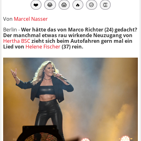
❤️
😂
😱
🔥
😥
👏
Von
Marcel Nasser
Berlin -
Wer hätte das von Marco Richter (24) gedacht?
Der manchmal etwas rau wirkende Neuzugang von
Hertha BSC
zieht sich beim Autofahren gern mal ein
Lied von
Helene Fischer
(37) rein.