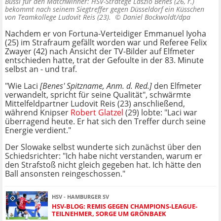
Bussi für den Matchwinner: HSV-Stratege Laszlo Benes (26, r.)
bekommt nach seinem Siegtreffer gegen Düsseldorf ein Küsschen
von Teamkollege Ludovit Reis (23). ©
Daniel Bockwoldt/dpa
Nachdem er von Fortuna-Verteidiger Emmanuel Iyoha
(25) im Strafraum gefällt worden war und Referee Felix
Zwayer (42) nach Ansicht der TV-Bilder auf Elfmeter
entschieden hatte, trat der Gefoulte in der 83. Minute
selbst an - und traf.
"Wie Laci
[Benes' Spitzname, Anm. d. Red.]
den Elfmeter
verwandelt, spricht für seine Qualität", schwärmte
Mittelfeldpartner Ludovit Reis (23) anschließend,
während Knipser
Robert Glatzel
(29) lobte: "Laci war
überragend heute. Er hat sich den Treffer durch seine
Energie verdient."
Der Slowake selbst wunderte sich zunächst über den
Schiedsrichter: "Ich habe nicht verstanden, warum er
den Strafstoß nicht gleich gegeben hat. Ich hätte den
Ball ansonsten reingeschossen."
HSV - HAMBURGER SV
HSV-BLOG: REMIS GEGEN CHAMPIONS-LEAGUE-
TEILNEHMER, SORGE UM GRÖNBAEK