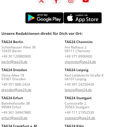
Unsere Redaktionen direkt für Dich vor Ort:
TAG24 Berlin
TAG24 Chemnitz
Schönhauser Allee 36
Am Rathaus 2
10435 Berlin
09111 Chemnitz
+49 30 120880900
+49 371 6906600
berlin@tag24.de
chemnitz@tag24.de
TAG24 Dresden
TAG24 Leipzig
Ostra-Allee 18
Karl-Liebknecht-Straße 8
01067 Dresden
04107 Leipzig
+49 351 888-2424
+49 341 24250430
dresden@tag24.de
leipzig@tag24.de
TAG24 Erfurt
TAG24 Stuttgart
Bahnhofstraße 38
Curiestraße 2
99084 Erfurt
70563 Stuttgart
+49 361 34947880
+49 711 21952530
erfurt@tag24.de
stuttgart@tag24.de
TAG24 Frankfurt a. M.
TAG24 Köln