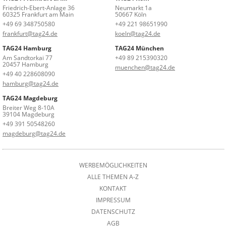
Friedrich-Ebert-Anlage 36
Neumarkt 1a
60325 Frankfurt am Main
50667 Köln
+49 69 348750580
+49 221 98651990
frankfurt@tag24.de
koeln@tag24.de
TAG24 Hamburg
TAG24 München
Am Sandtorkai 77
+49 89 215390320
20457 Hamburg
muenchen@tag24.de
+49 40 228608090
hamburg@tag24.de
TAG24 Magdeburg
Breiter Weg 8-10A
39104 Magdeburg
+49 391 50548260
magdeburg@tag24.de
WERBEMÖGLICHKEITEN
ALLE THEMEN A-Z
KONTAKT
IMPRESSUM
DATENSCHUTZ
AGB