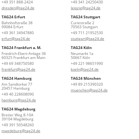
+49 351 888-2424
+49 341 24250430
dresden@tag24.de
leipzig@tag24.de
TAG24 Erfurt
TAG24 Stuttgart
Bahnhofstraße 38
Curiestraße 2
99084 Erfurt
70563 Stuttgart
+49 361 34947880
+49 711 21952530
erfurt@tag24.de
stuttgart@tag24.de
TAG24 Frankfurt a. M.
TAG24 Köln
Friedrich-Ebert-Anlage 36
Neumarkt 1a
60325 Frankfurt am Main
50667 Köln
+49 69 348750580
+49 221 98651990
frankfurt@tag24.de
koeln@tag24.de
TAG24 Hamburg
TAG24 München
Am Sandtorkai 77
+49 89 215390320
20457 Hamburg
muenchen@tag24.de
+49 40 228608090
hamburg@tag24.de
TAG24 Magdeburg
Breiter Weg 8-10A
39104 Magdeburg
+49 391 50548260
magdeburg@tag24.de