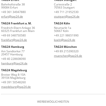
Bahnhofstraße 38
Curiestraße 2
99084 Erfurt
70563 Stuttgart
+49 361 34947880
+49 711 21952530
erfurt@tag24.de
stuttgart@tag24.de
TAG24 Frankfurt a. M.
TAG24 Köln
Friedrich-Ebert-Anlage 36
Neumarkt 1a
60325 Frankfurt am Main
50667 Köln
+49 69 348750580
+49 221 98651990
frankfurt@tag24.de
koeln@tag24.de
TAG24 Hamburg
TAG24 München
Am Sandtorkai 77
+49 89 215390320
20457 Hamburg
muenchen@tag24.de
+49 40 228608090
hamburg@tag24.de
TAG24 Magdeburg
Breiter Weg 8-10A
39104 Magdeburg
+49 391 50548260
magdeburg@tag24.de
WERBEMÖGLICHKEITEN