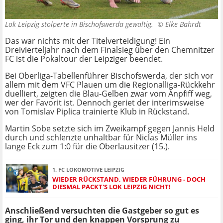
Lok Leipzig stolperte in Bischofswerda gewaltig. ©
Elke Bahrdt
Das war nichts mit der Titelverteidigung! Ein
Dreivierteljahr nach dem Finalsieg über den Chemnitzer
FC ist die Pokaltour der Leipziger beendet.
Bei Oberliga-Tabellenführer Bischofswerda, der sich vor
allem mit dem VFC Plauen um die Regionalliga-Rückkehr
duelliert, zeigten die Blau-Gelben zwar vom Anpfiff weg,
wer der Favorit ist. Dennoch geriet der interimsweise
von Tomislav Piplica trainierte Klub in Rückstand.
Martin Sobe setzte sich im Zweikampf gegen Jannis Held
durch und schlenzte unhaltbar für Niclas Müller ins
lange Eck zum 1:0 für die Oberlausitzer (15.).
1. FC LOKOMOTIVE LEIPZIG
WIEDER RÜCKSTAND, WIEDER FÜHRUNG - DOCH
DIESMAL PACKT'S LOK LEIPZIG NICHT!
Anschließend versuchten die Gastgeber so gut es
ging, ihr Tor und den knappen Vorsprung zu