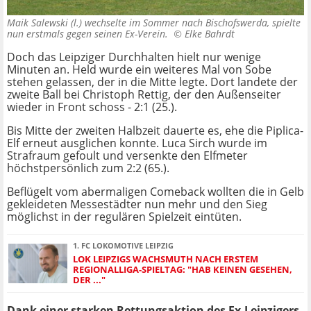
Maik Salewski (l.) wechselte im Sommer nach Bischofswerda, spielte
nun erstmals gegen seinen Ex-Verein. ©
Elke Bahrdt
Doch das Leipziger Durchhalten hielt nur wenige
Minuten an. Held wurde ein weiteres Mal von Sobe
stehen gelassen, der in die Mitte legte. Dort landete der
zweite Ball bei Christoph Rettig, der den Außenseiter
wieder in Front schoss - 2:1 (25.).
Bis Mitte der zweiten Halbzeit dauerte es, ehe die Piplica-
Elf erneut ausglichen konnte. Luca Sirch wurde im
Strafraum gefoult und versenkte den Elfmeter
höchstpersönlich zum 2:2 (65.).
Beflügelt vom abermaligen Comeback wollten die in Gelb
gekleideten Messestädter nun mehr und den Sieg
möglichst in der regulären Spielzeit eintüten.
1. FC LOKOMOTIVE LEIPZIG
LOK LEIPZIGS WACHSMUTH NACH ERSTEM
REGIONALLIGA-SPIELTAG: "HAB KEINEN GESEHEN,
DER ..."
Dank einer starken Rettungsaktion des Ex-Leipzigers