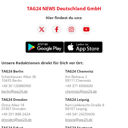
TAG24 NEWS Deutschland GmbH
Hier findest du uns:
Unsere Redaktionen direkt für Dich vor Ort:
TAG24 Berlin
TAG24 Chemnitz
Schönhauser Allee 36
Am Rathaus 2
10435 Berlin
09111 Chemnitz
+49 30 120880900
+49 371 6906600
berlin@tag24.de
chemnitz@tag24.de
TAG24 Dresden
TAG24 Leipzig
Ostra-Allee 18
Karl-Liebknecht-Straße 8
01067 Dresden
04107 Leipzig
+49 351 888-2424
+49 341 24250430
dresden@tag24.de
leipzig@tag24.de
TAG24 Erfurt
TAG24 Stuttgart