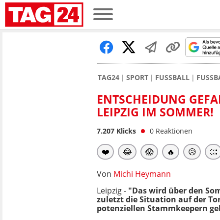
TAG24
SPORT
FUSSBALL
FUSSB
ENTSCHEIDUNG GEFAL
LEIPZIG IM SOMMER!
7.207
Klicks
0
Reaktionen
❤️
😂
😱
🔥
😥
👏
Von
Michi Heymann
Leipzig -
"Das wird über den So
zuletzt die Situation auf der T
potenziellen Stammkeepern gebe