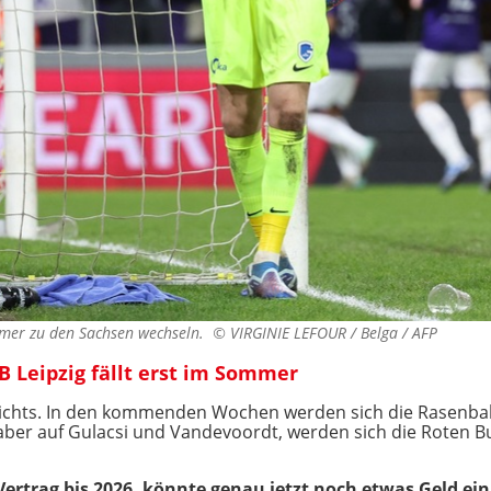
mmer zu den Sachsen wechseln. ©
VIRGINIE LEFOUR / Belga / AFP
B Leipzig fällt erst im Sommer
 nichts. In den kommenden Wochen werden sich die Rasenbal
aber auf Gulacsi und Vandevoordt, werden sich die Roten Bu
Vertrag bis 2026, könnte genau jetzt noch etwas Geld ei