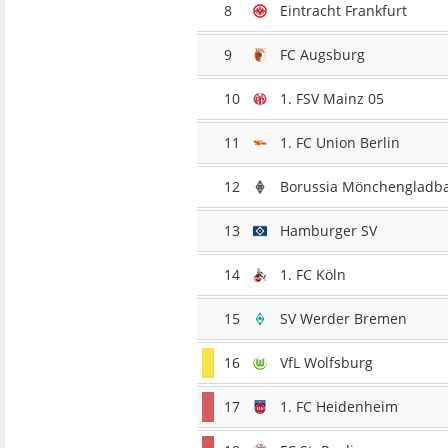
8
Eintracht Frankfurt
9
FC Augsburg
10
1. FSV Mainz 05
11
1. FC Union Berlin
12
Borussia Mönchengladb
13
Hamburger SV
14
1. FC Köln
15
SV Werder Bremen
16
VfL Wolfsburg
17
1. FC Heidenheim