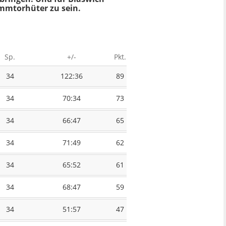
ammtorhüter zu sein.
Sp.
+/-
Pkt.
34
122:36
89
34
70:34
73
34
66:47
65
34
71:49
62
34
65:52
61
34
68:47
59
34
51:57
47