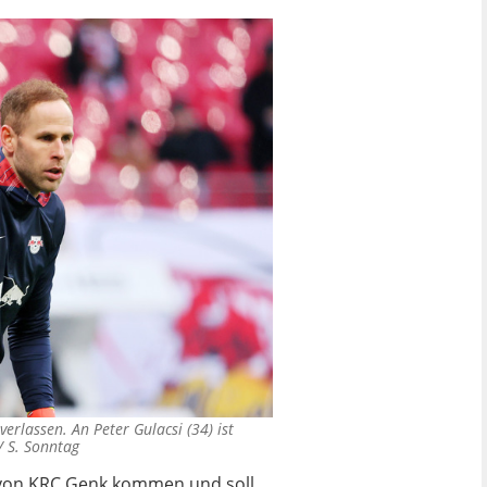
verlassen. An Peter Gulacsi (34) ist
 S. Sonntag
e von KRC Genk kommen und soll