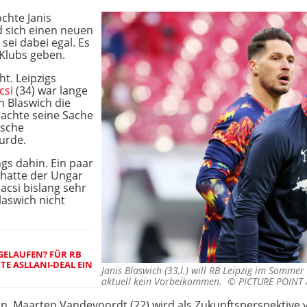
chte Janis
d sich einen neuen
sei dabei egal. Es
 Klubs geben.
ht. Leipzigs
csi
(34) war lange
ch Blaswich die
machte seine Sache
tsche
urde.
ngs dahin. Ein paar
 hatte der Ungar
acsi bislang sehr
laswich nicht
FGELAUFEN? FÜR RB
ZTE ASLLANI-DEAL EIN
Janis Blaswich (33,l.) will RB Leipzig im Sommer 
aktuell kein Vorbeikommen. ©
PICTURE POINT /
in. Maarten Vandevoordt (22) wird als Zukunftsperspektiv