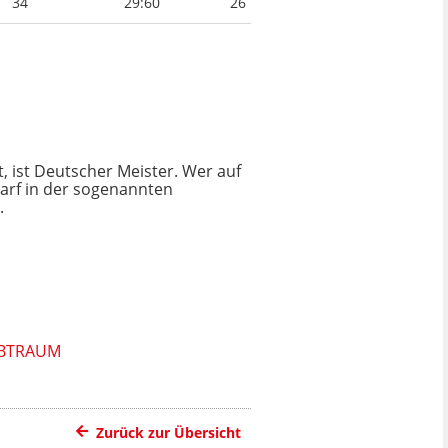
34
29:60
26
, ist Deutscher Meister. Wer auf
 darf in der sogenannten
.
ALBTRAUM
Zurück zur Übersicht