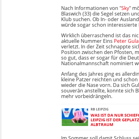
Nach Informationen von "
Sky
" mö
Blaswich (33) die Segel setzen un
Klub suchen. Ob In- oder Ausland 
würde sogar schon interessierte
Wirklich überraschend ist das nic
aktuelle Nummer Eins
Peter Gula
verletzt. In der Zeit schnappte si
Position zwischen den Pfosten, 
so gut, dass er sogar für die Deu
Nationalmannschaft nominiert w
Anfang des Jahres ging es allerdi
kleine Patzer reichten und schon
wieder die Nase vorn. Da sich Gul
souverän anstellte, konnte sich B
mehr vorbeidrängeln.
RB LEIPZIG
WAS IST DA NUR SCHIE
LEIPZIG IST DER GEPLAT
ALBTRAUM
Im Sommer soll damit Schluss se