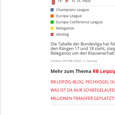
18
FC St. Pauli
Champions League
Europa League
Europa Conference League
Relegation
Abstieg
Die Tabelle der Bundesliga hat f
den Rängen 17 und 18 steht, steigt
Relegation um den Klassenerhalt s
Titelfoto: PICTURE POINT / S. Sonntag
Mehr zum Thema
RB Leipzi
RB-LEIPZIG-BLOG: PECHVOGEL
WAS IST DA NUR SCHIEFGELAUFEN
MILLIONEN-TRANSFER GEPLATZT!