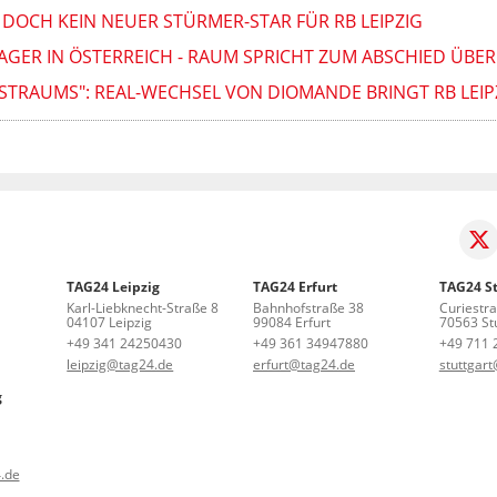
 DOCH KEIN NEUER STÜRMER-STAR FÜR RB LEIPZIG
LAGER IN ÖSTERREICH - RAUM SPRICHT ZUM ABSCHIED ÜBER
TSTRAUMS": REAL-WECHSEL VON DIOMANDE BRINGT RB LEI
TAG24 Leipzig
TAG24 Erfurt
TAG24 St
Karl-Liebknecht-Straße 8
Bahnhofstraße 38
Curiestr
04107 Leipzig
99084 Erfurt
70563 Stu
+49 341 24250430
+49 361 34947880
+49 711 
leipzig@tag24.de
erfurt@tag24.de
stuttgar
g
.de