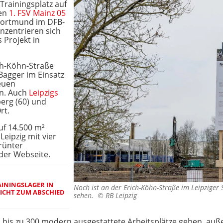
rainingsplatz auf
den
1. FSV Mainz 05
 Dortmund im DFB-
onzentrieren sich
 Projekt in
ich-Köhn-Straße
Bagger im Einsatz
euen
en. Auch
Leipzigs
erg (60) und
rt.
uf 14.500 m²
eipzig mit vier
rünter
 der Webseite.
AININGSLAGER IN
Noch ist an der Erich-Köhn-Straße im Leipziger 
RICHT ZUM ABSCHIED
sehen. ©
RB Leipzig
ch bis zu 300 modern ausgestattete Arbeitsplätze geben, au