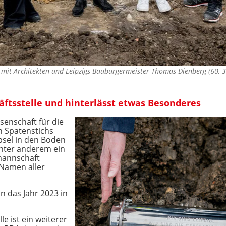
mit Architekten und Leipzigs Baubürgermeister Thomas Dienberg (60, 3
äftsstelle und hinterlässt etwas Besonderes
ssenschaft für die
n Spatenstichs
psel in den Boden
unter anderem ein
mannschaft
 Namen aller
n das Jahr 2023 in
e ist ein weiterer