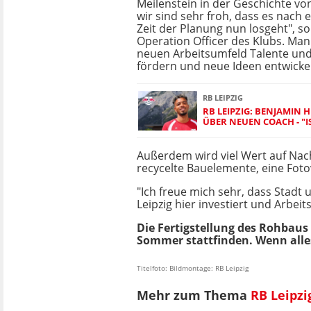
Meilenstein in der Geschichte vo
wir sind sehr froh, dass es nach 
Zeit der Planung nun losgeht", so
Operation Officer des Klubs. Man
neuen Arbeitsumfeld Talente und 
fördern und neue Ideen entwicke
RB LEIPZIG
RB LEIPZIG: BENJAMIN 
ÜBER NEUEN COACH - "
Außerdem wird viel Wert auf Nach
recycelte Bauelemente, eine Fot
"Ich freue mich sehr, dass Stadt
Leipzig hier investiert und Arbei
Die Fertigstellung des Rohbaus 
Sommer stattfinden. Wenn alles
Titelfoto: Bildmontage: RB Leipzig
Mehr zum Thema
RB Leipzi