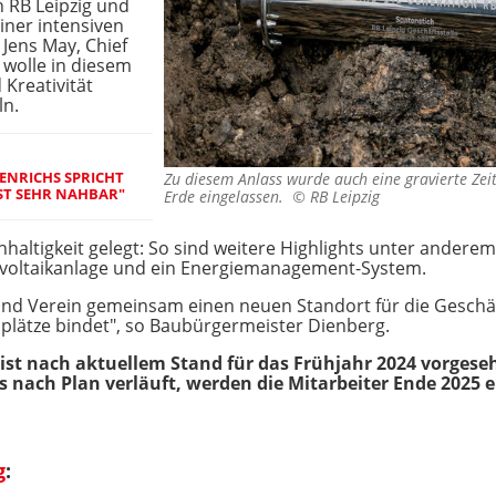
n RB Leipzig und
einer intensiven
 Jens May, Chief
 wolle in diesem
Kreativität
ln.
HENRICHS SPRICHT
Zu diesem Anlass wurde auch eine gravierte Zei
IST SEHR NAHBAR"
Erde eingelassen. ©
RB Leipzig
haltigkeit gelegt: So sind weitere Highlights unter ander
ovoltaikanlage und ein Energiemanagement-System.
 und Verein gemeinsam einen neuen Standort für die Geschä
tsplätze bindet", so Baubürgermeister Dienberg.
ist nach aktuellem Stand für das Frühjahr 2024 vorgeseh
 nach Plan verläuft, werden die Mitarbeiter Ende 2025 
g
: