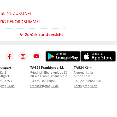
 SEINE ZUKUNFT
PZIG REKORDSUMME!
Zurück zur Übersicht
uttgart
TAG24 Frankfurt a. M.
TAG24 Köln
aße 2
Friedrich-Ebert-Anlage 36
Neumarkt 1a
ttgart
60325 Frankfurt am Main
50667 Köln
21952530
+49 69 348750580
+49 221 98651990
t@tag24.de
frankfurt@tag24.de
koeln@tag24.de