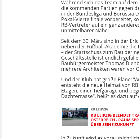
Während sich das Team auf dem T
die kommenden Partien gegen 
in der Bundesliga und Borussia
Pokal-Viertelfinale vorbereitet, k
RB-Vertreter auf ein ganz anderes
unmittelbarer Nähe.
Seit dem 30. März sind in der Er
neben der Fußball-Akademie die 
– der Startschuss zum Bau der n
Geschäftsstelle ist endlich gefall
Baubürgermeister Thomas Dienb
mehrere Architekten waren vor O
Und der Klub hat große Pläne: "A
entsteht die neue Heimat von RB L
Etagen, einer Tiefgarage und beg
Dachterrasse", heißt es dazu auf
RB LEIPZIG
RB LEIPZIG BEENDET TR
ÖSTERREICH - RAUM SP
ÜBER SEINE ZUKUNFT
In Zukunft wird es voraussichtli