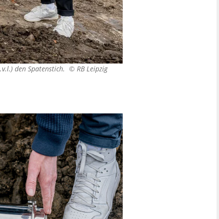
.v.l.) den Spatenstich. ©
RB Leipzig