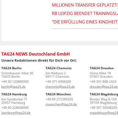
MILLIONEN-TRANSFER GEPLATZT!
RB LEIPZIG BEENDET TRAININGS
"DIE ERFÜLLUNG EINES KINDHEI
TAG24 NEWS Deutschland GmbH
Unsere Redaktionen direkt für Dich vor Ort:
TAG24 Berlin
TAG24 Chemnitz
TAG24 Dresden
Schönhauser Allee 36
Am Rathaus 2
Ostra-Allee 18
10435 Berlin
09111 Chemnitz
01067 Dresden
+49 30 120880900
+49 371 6906600
+49 351 888-2424
berlin@tag24.de
chemnitz@tag24.de
dresden@tag24.de
TAG24 Hamburg
TAG24 München
TAG24 Magdebur
Am Sandtorkai 77
+49 89 215390320
Breiter Weg 8-10A
20457 Hamburg
39104 Magdeburg
muenchen@tag24.de
+49 40 228608090
+49 391 50548260
hamburg@tag24.de
magdeburg@tag24