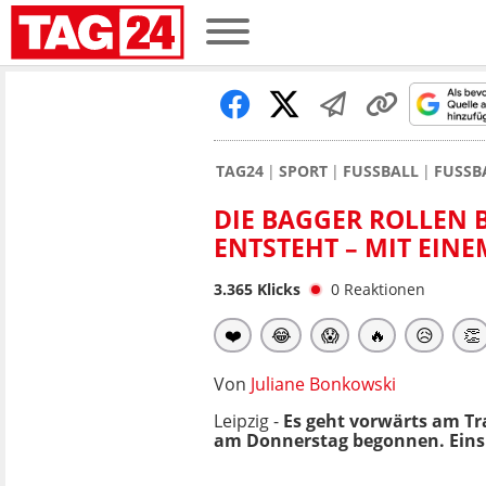
TAG24
SPORT
FUSSBALL
FUSSB
DIE BAGGER ROLLEN B
ENTSTEHT – MIT EINE
3.365
Klicks
0
Reaktionen
❤️
😂
😱
🔥
😥
👏
Von
Juliane Bonkowski
Leipzig -
Es geht vorwärts am Tr
am Donnerstag begonnen. Eins is