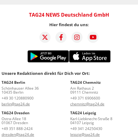
TAG24 NEWS Deutschland GmbH
Hier findest du uns:
Unsere Redaktionen direkt für Dich vor Ort:
TAG24 Berlin
TAG24 Chemnitz
Schönhauser Allee 36
Am Rathaus 2
10435 Berlin
09111 Chemnitz
+49 30 120880900
+49 371 6906600
berlin@tag24.de
chemnitz@tag24.de
TAG24 Dresden
TAG24 Leipzig
Ostra-Allee 18
Karl-Liebknecht-Straße 8
01067 Dresden
04107 Leipzig
+49 351 888-2424
+49 341 24250430
dresden@tag24.de
leipzig@tag24.de