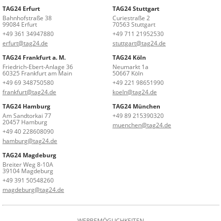
TAG24 Erfurt
TAG24 Stuttgart
Bahnhofstraße 38
Curiestraße 2
99084 Erfurt
70563 Stuttgart
+49 361 34947880
+49 711 21952530
erfurt@tag24.de
stuttgart@tag24.de
TAG24 Frankfurt a. M.
TAG24 Köln
Friedrich-Ebert-Anlage 36
Neumarkt 1a
60325 Frankfurt am Main
50667 Köln
+49 69 348750580
+49 221 98651990
frankfurt@tag24.de
koeln@tag24.de
TAG24 Hamburg
TAG24 München
Am Sandtorkai 77
+49 89 215390320
20457 Hamburg
muenchen@tag24.de
+49 40 228608090
hamburg@tag24.de
TAG24 Magdeburg
Breiter Weg 8-10A
39104 Magdeburg
+49 391 50548260
magdeburg@tag24.de
WERBEMÖGLICHKEITEN