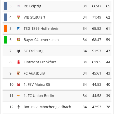
3
RB Leipzig
34
66:47
65
4
VfB Stuttgart
34
71:49
62
5
TSG 1899 Hoffenheim
34
65:52
61
6
Bayer 04 Leverkusen
34
68:47
59
7
SC Freiburg
34
51:57
47
8
Eintracht Frankfurt
34
61:65
44
9
FC Augsburg
34
45:61
43
10
1. FSV Mainz 05
34
44:53
40
11
1. FC Union Berlin
34
44:58
39
12
Borussia Mönchengladbach
34
42:53
38