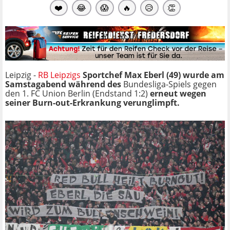
❤️
😂
😱
🔥
😥
👏
Leipzig -
RB Leipzigs
Sportchef Max Eberl (49) wurde am
Samstagabend während des
Bundesliga-Spiels gegen
den 1. FC Union Berlin (Endstand 1:2)
erneut wegen
seiner Burn-out-Erkrankung verunglimpft.