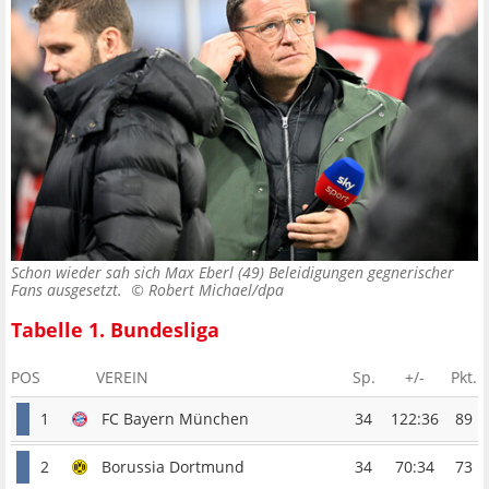
Schon wieder sah sich Max Eberl (49) Beleidigungen gegnerischer
Fans ausgesetzt. ©
Robert Michael/dpa
Tabelle 1. Bundesliga
POS
VEREIN
Sp.
+/-
Pkt.
1
FC Bayern München
34
122:36
89
2
Borussia Dortmund
34
70:34
73