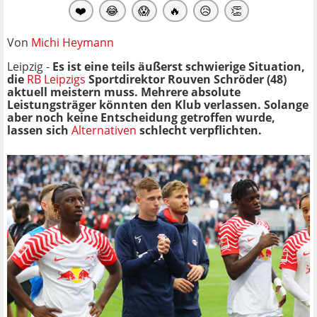
❤️
😂
😱
🔥
😥
👏
Von
Michi Heymann
Leipzig -
Es ist eine teils äußerst schwierige Situation,
die
RB Leipzigs
Sportdirektor Rouven Schröder (48)
aktuell meistern muss. Mehrere absolute
Leistungsträger könnten den Klub verlassen. Solange
aber noch keine Entscheidung getroffen wurde,
lassen sich
Alternativen
schlecht verpflichten.