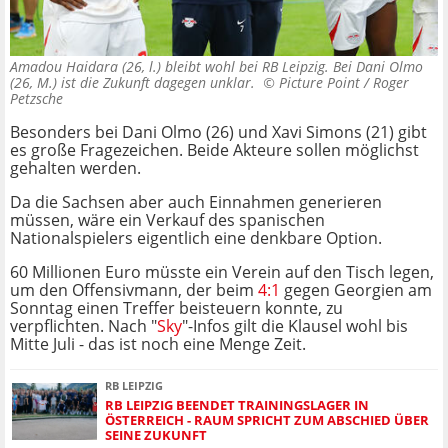
Amadou Haidara (26, l.) bleibt wohl bei RB Leipzig. Bei Dani Olmo
(26, M.) ist die Zukunft dagegen unklar. ©
Picture Point / Roger
Petzsche
Besonders bei Dani Olmo (26) und Xavi Simons (21) gibt
es große Fragezeichen. Beide Akteure sollen möglichst
gehalten werden.
Da die Sachsen aber auch Einnahmen generieren
müssen, wäre ein Verkauf des spanischen
Nationalspielers eigentlich eine denkbare Option.
60 Millionen Euro müsste ein Verein auf den Tisch legen,
um den Offensivmann, der beim
4:1
gegen Georgien am
Sonntag einen Treffer beisteuern konnte, zu
verpflichten. Nach "
Sky
"-Infos gilt die Klausel wohl bis
Mitte Juli - das ist noch eine Menge Zeit.
RB LEIPZIG
RB LEIPZIG BEENDET TRAININGSLAGER IN
ÖSTERREICH - RAUM SPRICHT ZUM ABSCHIED ÜBER
SEINE ZUKUNFT