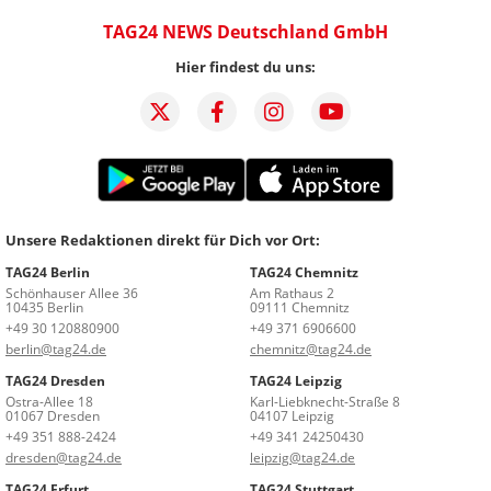
TAG24 NEWS Deutschland GmbH
Hier findest du uns:
Unsere Redaktionen direkt für Dich vor Ort:
TAG24 Berlin
TAG24 Chemnitz
Schönhauser Allee 36
Am Rathaus 2
10435 Berlin
09111 Chemnitz
+49 30 120880900
+49 371 6906600
berlin@tag24.de
chemnitz@tag24.de
TAG24 Dresden
TAG24 Leipzig
Ostra-Allee 18
Karl-Liebknecht-Straße 8
01067 Dresden
04107 Leipzig
+49 351 888-2424
+49 341 24250430
dresden@tag24.de
leipzig@tag24.de
TAG24 Erfurt
TAG24 Stuttgart