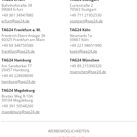
Bahnhofstraße 38
Curiestraße 2
99084 Erfurt
70563 Stuttgart
+49 361 34947880
+49 711 21952530
erfurt@tag24.de
stuttgart@tag24.de
TAG24 Frankfurt a. M.
TAG24 Köln
Friedrich-Ebert-Anlage 36
Neumarkt 1a
60325 Frankfurt am Main
50667 Köln
+49 69 348750580
+49 221 98651990
frankfurt@tag24.de
koeln@tag24.de
TAG24 Hamburg
TAG24 München
Am Sandtorkai 77
+49 89 215390320
20457 Hamburg
muenchen@tag24.de
+49 40 228608090
hamburg@tag24.de
TAG24 Magdeburg
Breiter Weg 8-10A
39104 Magdeburg
+49 391 50548260
magdeburg@tag24.de
WERBEMÖGLICHKEITEN