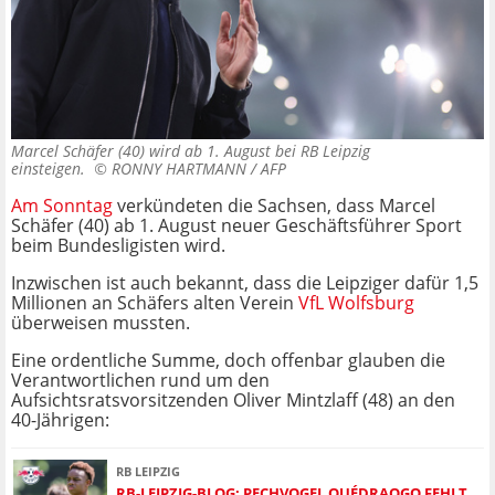
Marcel Schäfer (40) wird ab 1. August bei RB Leipzig
einsteigen. ©
RONNY HARTMANN / AFP
Am Sonntag
verkündeten die Sachsen, dass Marcel
Schäfer (40) ab 1. August neuer Geschäftsführer Sport
beim Bundesligisten wird.
Inzwischen ist auch bekannt, dass die Leipziger dafür 1,5
Millionen an Schäfers alten Verein
VfL Wolfsburg
überweisen mussten.
Eine ordentliche Summe, doch offenbar glauben die
Verantwortlichen rund um den
Aufsichtsratsvorsitzenden Oliver Mintzlaff (48) an den
40-Jährigen:
RB LEIPZIG
RB-LEIPZIG-BLOG: PECHVOGEL OUÉDRAOGO FEHLT