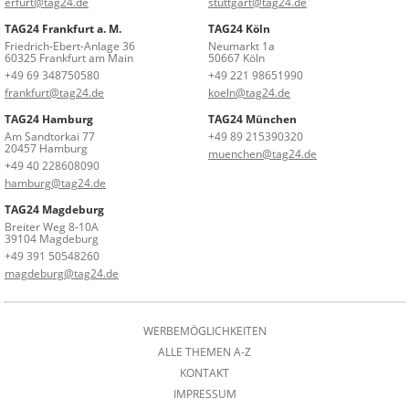
erfurt@tag24.de
stuttgart@tag24.de
TAG24 Frankfurt a. M.
TAG24 Köln
Friedrich-Ebert-Anlage 36
Neumarkt 1a
60325 Frankfurt am Main
50667 Köln
+49 69 348750580
+49 221 98651990
frankfurt@tag24.de
koeln@tag24.de
TAG24 Hamburg
TAG24 München
Am Sandtorkai 77
+49 89 215390320
20457 Hamburg
muenchen@tag24.de
+49 40 228608090
hamburg@tag24.de
TAG24 Magdeburg
Breiter Weg 8-10A
39104 Magdeburg
+49 391 50548260
magdeburg@tag24.de
WERBEMÖGLICHKEITEN
ALLE THEMEN A-Z
KONTAKT
IMPRESSUM