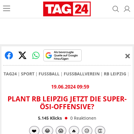
TAG24
SPORT
FUSSBALL
FUSSBALLVEREIN
RB LEIPZIG
P
19.06.2024 09:59
PLANT RB LEIPZIG JETZT DIE SUPER-
ÖSI-OFFENSIVE?
5.145
Klicks
0
Reaktionen
❤️
😂
😱
🔥
😥
👏