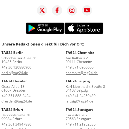
Unsere Redaktionen direkt für Dich vor Ort:
TAG24 Berlin
TAG24 Chemnitz
Schönhauser Allee 36
Am Rathaus 2
10435 Berlin
09111 Chemnitz
+49 30 120880900
+49 371 6906600
berlin@tag24.de
chemnitz@tag24.de
TAG24 Dresden
TAG24 Leipzig
Ostra-Allee 18
Karl-Liebknecht-Straße 8
01067 Dresden
04107 Leipzig
+49 351 888-2424
+49 341 24250430
dresden@tag24.de
leipzig@tag24.de
TAG24 Erfurt
TAG24 Stuttgart
Bahnhofstraße 38
Curiestraße 2
99084 Erfurt
70563 Stuttgart
+49 361 34947880
+49 711 21952530