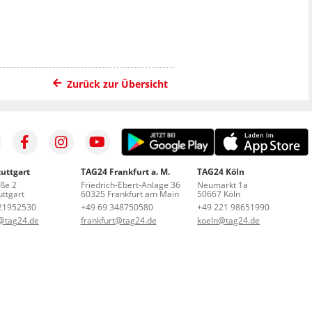
Zurück zur Übersicht
uttgart
TAG24 Frankfurt a. M.
TAG24 Köln
aße 2
Friedrich-Ebert-Anlage 36
Neumarkt 1a
ttgart
60325 Frankfurt am Main
50667 Köln
21952530
+49 69 348750580
+49 221 98651990
t@tag24.de
frankfurt@tag24.de
koeln@tag24.de