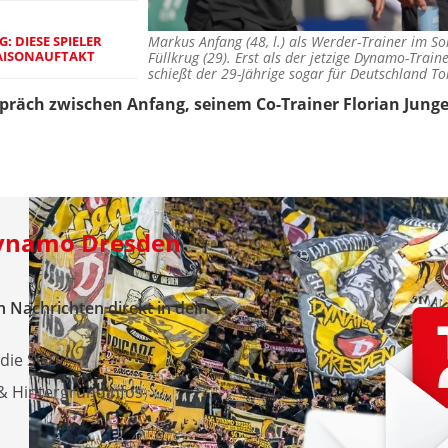
 DIESE SPIELER
Markus Anfang (48, l.) als Werder-Trainer im
SAISONAUFTAKT
Füllkrug (29). Erst als der jetzige Dynamo-Traine
schießt der 29-Jährige sogar für Deutschland T
spräch zwischen Anfang, seinem Co-Trainer Florian Junge 
Dynamo Dresden
 Nachrichten direkt in dein
 die SGD
 & Hintergrundinfos