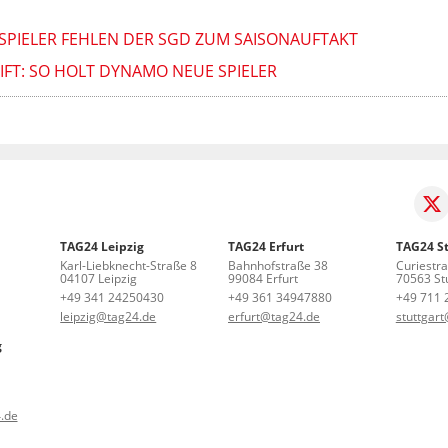
SPIELER FEHLEN DER SGD ZUM SAISONAUFTAKT
IFT: SO HOLT DYNAMO NEUE SPIELER
TAG24 Leipzig
TAG24 Erfurt
TAG24 St
Karl-Liebknecht-Straße 8
Bahnhofstraße 38
Curiestr
04107 Leipzig
99084 Erfurt
70563 Stu
+49 341 24250430
+49 361 34947880
+49 711 
leipzig@tag24.de
erfurt@tag24.de
stuttgar
g
.de