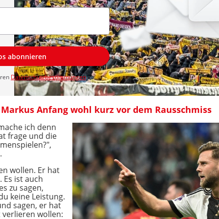
los abonnieren
eren
Datenschutzbestimmungen
zu.
r Markus Anfang wohl kurz vor dem Rausschmiss
 mache ich denn
at frage und die
menspielen?",
.
en wollen. Er hat
. Es ist auch
s zu sagen,
du keine Leistung.
und sagen, er hat
 verlieren wollen: