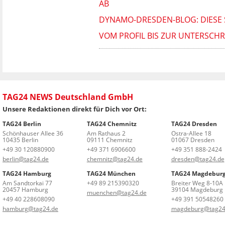
AB
DYNAMO-DRESDEN-BLOG: DIESE 
VOM PROFIL BIS ZUR UNTERSCHR
TAG24 NEWS Deutschland GmbH
Unsere Redaktionen direkt für Dich vor Ort:
TAG24 Berlin
TAG24 Chemnitz
TAG24 Dresden
Schönhauser Allee 36
Am Rathaus 2
Ostra-Allee 18
10435 Berlin
09111 Chemnitz
01067 Dresden
+49 30 120880900
+49 371 6906600
+49 351 888-2424
berlin@tag24.de
chemnitz@tag24.de
dresden@tag24.de
TAG24 Hamburg
TAG24 München
TAG24 Magdebur
Am Sandtorkai 77
+49 89 215390320
Breiter Weg 8-10A
20457 Hamburg
39104 Magdeburg
muenchen@tag24.de
+49 40 228608090
+49 391 50548260
hamburg@tag24.de
magdeburg@tag24