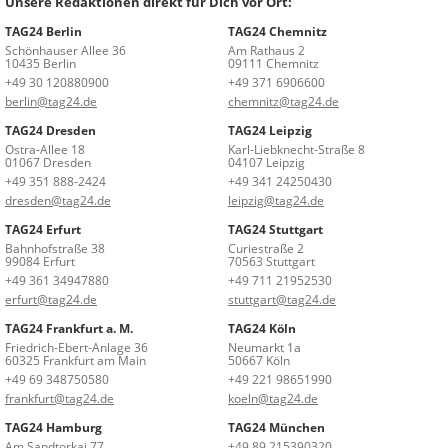
Unsere Redaktionen direkt für Dich vor Ort:
TAG24 Berlin
TAG24 Chemnitz
Schönhauser Allee 36
Am Rathaus 2
10435 Berlin
09111 Chemnitz
+49 30 120880900
+49 371 6906600
berlin@tag24.de
chemnitz@tag24.de
TAG24 Dresden
TAG24 Leipzig
Ostra-Allee 18
Karl-Liebknecht-Straße 8
01067 Dresden
04107 Leipzig
+49 351 888-2424
+49 341 24250430
dresden@tag24.de
leipzig@tag24.de
TAG24 Erfurt
TAG24 Stuttgart
Bahnhofstraße 38
Curiestraße 2
99084 Erfurt
70563 Stuttgart
+49 361 34947880
+49 711 21952530
erfurt@tag24.de
stuttgart@tag24.de
TAG24 Frankfurt a. M.
TAG24 Köln
Friedrich-Ebert-Anlage 36
Neumarkt 1a
60325 Frankfurt am Main
50667 Köln
+49 69 348750580
+49 221 98651990
frankfurt@tag24.de
koeln@tag24.de
TAG24 Hamburg
TAG24 München
Am Sandtorkai 77
+49 89 215390320