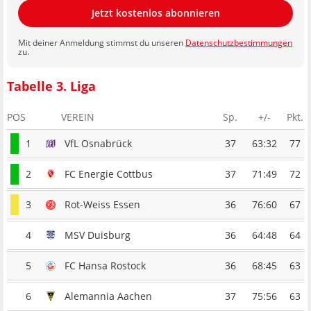
Jetzt kostenlos abonnieren
Mit deiner Anmeldung stimmst du unseren
Datenschutzbestimmungen
zu.
Tabelle 3. Liga
POS
VEREIN
Sp.
+/-
Pkt.
1
VfL Osnabrück
37
63:32
77
2
FC Energie Cottbus
37
71:49
72
3
Rot-Weiss Essen
36
76:60
67
4
MSV Duisburg
36
64:48
64
5
FC Hansa Rostock
36
68:45
63
6
Alemannia Aachen
37
75:56
63