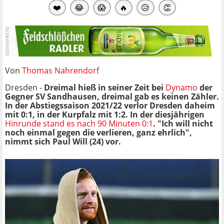
❤️
😂
😱
🔥
😥
👏
Von
Thomas Nahrendorf
Dresden -
Dreimal hieß in seiner Zeit bei
Dynamo
der
Gegner SV Sandhausen, dreimal gab es keinen Zähler.
In der Abstiegssaison 2021/22 verlor Dresden daheim
mit 0:1, in der Kurpfalz mit 1:2. In der diesjährigen
Hinrunde stand es nach 90 Minuten 0:1
. "Ich will nicht
noch einmal gegen die verlieren, ganz ehrlich",
nimmt sich Paul Will (24) vor.