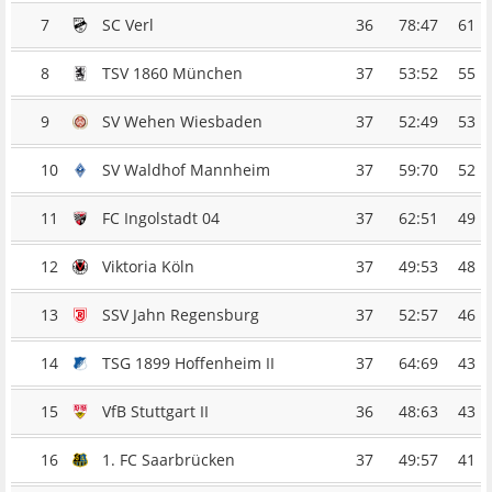
7
SC Verl
36
78:47
61
8
TSV 1860 München
37
53:52
55
9
SV Wehen Wiesbaden
37
52:49
53
10
SV Waldhof Mannheim
37
59:70
52
11
FC Ingolstadt 04
37
62:51
49
12
Viktoria Köln
37
49:53
48
13
SSV Jahn Regensburg
37
52:57
46
14
TSG 1899 Hoffenheim II
37
64:69
43
15
VfB Stuttgart II
36
48:63
43
16
1. FC Saarbrücken
37
49:57
41