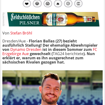
❤️
😂
😱
🔥
😥
👏
Von
Stefan Bröhl
Dresden/Aue -
Florian Ballas (27) bezieht
ausführlich Stellung! Der ehemalige Abwehrspieler
von
Dynamo Dresden
ist in diesem Sommer zum
FC
Erzgebirge Aue
gewechselt (
TAG24 berichtete
). Nun
erklärt er, warum es ihn ausgerechnet zum
sächsischen Rivalen gezogen hat.