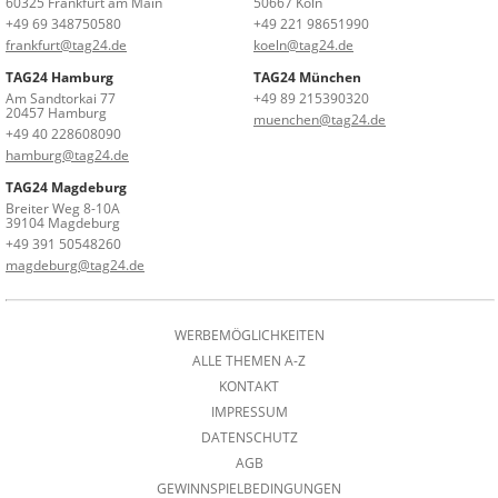
60325 Frankfurt am Main
50667 Köln
+49 69 348750580
+49 221 98651990
frankfurt@tag24.de
koeln@tag24.de
TAG24 Hamburg
TAG24 München
Am Sandtorkai 77
+49 89 215390320
20457 Hamburg
muenchen@tag24.de
+49 40 228608090
hamburg@tag24.de
TAG24 Magdeburg
Breiter Weg 8-10A
39104 Magdeburg
+49 391 50548260
magdeburg@tag24.de
WERBEMÖGLICHKEITEN
ALLE THEMEN A-Z
KONTAKT
IMPRESSUM
DATENSCHUTZ
AGB
GEWINNSPIELBEDINGUNGEN