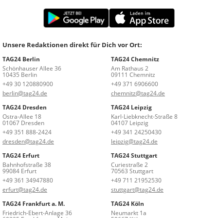
Unsere Redaktionen direkt für Dich vor Ort:
TAG24 Berlin
TAG24 Chemnitz
Schönhauser Allee 36
Am Rathaus 2
10435 Berlin
09111 Chemnitz
+49 30 120880900
+49 371 6906600
berlin@tag24.de
chemnitz@tag24.de
TAG24 Dresden
TAG24 Leipzig
Ostra-Allee 18
Karl-Liebknecht-Straße 8
01067 Dresden
04107 Leipzig
+49 351 888-2424
+49 341 24250430
dresden@tag24.de
leipzig@tag24.de
TAG24 Erfurt
TAG24 Stuttgart
Bahnhofstraße 38
Curiestraße 2
99084 Erfurt
70563 Stuttgart
+49 361 34947880
+49 711 21952530
erfurt@tag24.de
stuttgart@tag24.de
TAG24 Frankfurt a. M.
TAG24 Köln
Friedrich-Ebert-Anlage 36
Neumarkt 1a