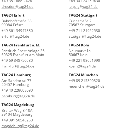
+49 351 888-2424
+49 341 24250430
dresden@tag24.de
leipzig@tag24.de
TAG24 Erfurt
TAG24 Stuttgart
Bahnhofstraße 38
Curiestraße 2
99084 Erfurt
70563 Stuttgart
+49 361 34947880
+49 711 21952530
erfurt@tag24.de
stuttgart@tag24.de
TAG24 Frankfurt a. M.
TAG24 Köln
Friedrich-Ebert-Anlage 36
Neumarkt 1a
60325 Frankfurt am Main
50667 Köln
+49 69 348750580
+49 221 98651990
frankfurt@tag24.de
koeln@tag24.de
TAG24 Hamburg
TAG24 München
Am Sandtorkai 77
+49 89 215390320
20457 Hamburg
muenchen@tag24.de
+49 40 228608090
hamburg@tag24.de
TAG24 Magdeburg
Breiter Weg 8-10A
39104 Magdeburg
+49 391 50548260
magdeburg@tag24.de