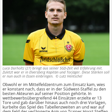
Luca Dürholtz (27) bringt aus seiner SGD-Zeit viel Erfahrung mit.
Zuletzt war er in Elversberg Kapitän und Torjäger. Diese Stärken soll
er nun auch in Essen einbringen. ©
Lutz Hentschel
Obwohl er im Mittelfeldzentrum zum Einsatz kam, wies
er konstant nach, dass er in der Südwest-Staffel zu den
besten Akteuren auf seiner Position gehörte. In
wettbewerbsübergreifend 44 Einsätzen erzielte er 13
Tore und gab darüber hinaus auch noch drei Vorlagen,
kurbelte das Spiel des Tabellenzweiten an und war auf
dem Feld der verlängerte Arm von Trainer Horst Steffen