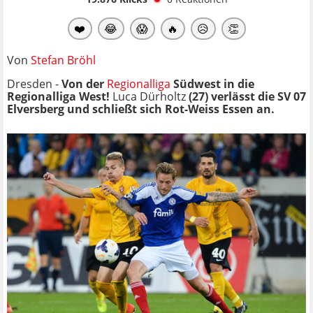
❤️
😂
😱
🔥
😥
👏
Von
Stefan Bröhl
Dresden -
Von der
Regionalliga
Südwest in die
Regionalliga West!
Luca Dürholtz
(27) verlässt die SV 07
Elversberg und schließt sich Rot-Weiss Essen an.