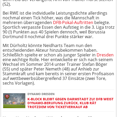
(52).
Bei RWE ist die individuelle Leistungsdichte allerdings
nochmal einen Tick höher, was die Mannschaft in
mehreren überragenden
DFB-Pokal-Auftritten
belegte.
Sportlich verpasste Essen den Aufstieg in die 3. Liga trotz
90 (!) Punkten aus 40 Spielen dennoch, weil Borussia
Dortmund II nochmal drei Punkte stärker war.
Mit Dürholtz könnte Neidharts Team nun den
entscheidenden Akteur hinzubekommen haben.
Schließlich spielte er schon als junger Spieler in
Dresden
eine wichtige Rolle. Hier entwickelte er sich nach seinem
Wechsel im Sommer 2014 unter Trainer Stefan Böger
(55) und später Peter Nemeth (48) auf Anhieb zur
Stammkraft und kam bereits in seiner ersten Profisaison
auf wettbewerbsübergreifend 37 Einsätze (zwei Tore,
sechs Vorlagen).
DYNAMO DRESDEN
K-BLOCK BLEIBT GEGEN DARMSTADT ZU! DFB WEIST
DYNAMO-BERUFUNG ZURÜCK, KLUB RÄT
TROTZDEM VON TICKETVERKAUF AB