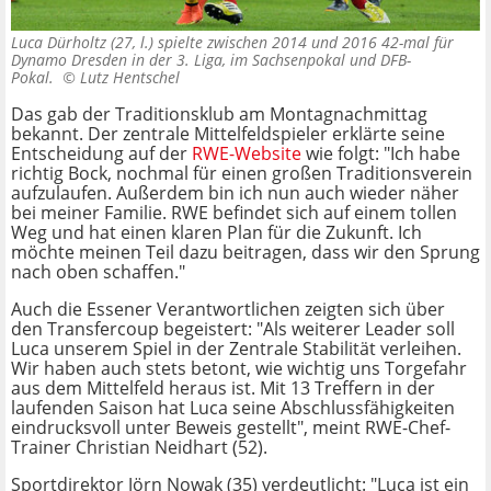
Luca Dürholtz (27, l.) spielte zwischen 2014 und 2016 42-mal für
Dynamo Dresden in der 3. Liga, im Sachsenpokal und DFB-
Pokal. ©
Lutz Hentschel
Das gab der Traditionsklub am Montagnachmittag
bekannt. Der zentrale Mittelfeldspieler erklärte seine
Entscheidung auf der
RWE-Website
wie folgt: "Ich habe
richtig Bock, nochmal für einen großen Traditionsverein
aufzulaufen. Außerdem bin ich nun auch wieder näher
bei meiner Familie. RWE befindet sich auf einem tollen
Weg und hat einen klaren Plan für die Zukunft. Ich
möchte meinen Teil dazu beitragen, dass wir den Sprung
nach oben schaffen."
Auch die Essener Verantwortlichen zeigten sich über
den Transfercoup begeistert: "Als weiterer Leader soll
Luca unserem Spiel in der Zentrale Stabilität verleihen.
Wir haben auch stets betont, wie wichtig uns Torgefahr
aus dem Mittelfeld heraus ist. Mit 13 Treffern in der
laufenden Saison hat Luca seine Abschlussfähigkeiten
eindrucksvoll unter Beweis gestellt", meint RWE-Chef-
Trainer Christian Neidhart (52).
Sportdirektor Jörn Nowak (35) verdeutlicht: "Luca ist ein