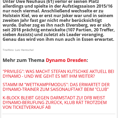
Unter Uwe Neuhaus (61) verlor er seinen Platz
allerdings und spielte in der Aufstiegssaison 2015/16
nur noch viermal. Anschließend wechselte er zu
Holstein Kiel, wo er erst nur Joker war und in seinem
zweiten Jahr fast gar nicht mehr berücksichtigt
wurde. Daher zog es ihn nach Elversberg, wo er sich
seit 2018 prächtig entwickelte
(107 Partien, 20 Treffer,
sieben Assists)
und zuletzt als Leader voranging.
Genau das wird von ihm nun auch in Essen erwartet.
Titelfoto: Lutz Hentschel
Mehr zum Thema
Dynamo Dresden
:
"PRIVILEG": WAS MACHT STEFAN KUTSCHKE AKTUELL BEI
DYNAMO - UND WIE GEHT ES MIT IHM WEITER?
STAMM IM "WETTKAMPFMODUS": DAS ERWARTET DER
DYNAMO-TRAINER ZUM SAISONAUFTAKT BEIM "CLUB"
K-BLOCK BLEIBT GEGEN DARMSTADT ZU! DFB WEIST
DYNAMO-BERUFUNG ZURÜCK, KLUB RÄT TROTZDEM
VON TICKETVERKAUF AB