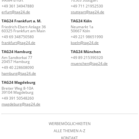
99084 Erfurt
70563 Stuttgart
+49 361 34947880
+49 711 21952530
erfurt@tag24.de
stuttgart@tag24.de
TAG24 Frankfurt a. M.
TAG24 Köln
Friedrich-Ebert-Anlage 36
Neumarkt 1a
60325 Frankfurt am Main
50667 Köln
+49 69 348750580
+49 221 98651990
frankfurt@tag24.de
koeln@tag24.de
TAG24 Hamburg
TAG24 München
Am Sandtorkai 77
+49 89 215390320
20457 Hamburg
muenchen@tag24.de
+49 40 228608090
hamburg@tag24.de
TAG24 Magdeburg
Breiter Weg 8-10A
39104 Magdeburg
+49 391 50548260
magdeburg@tag24.de
WERBEMÖGLICHKEITEN
ALLE THEMEN A-Z
KONTAKT