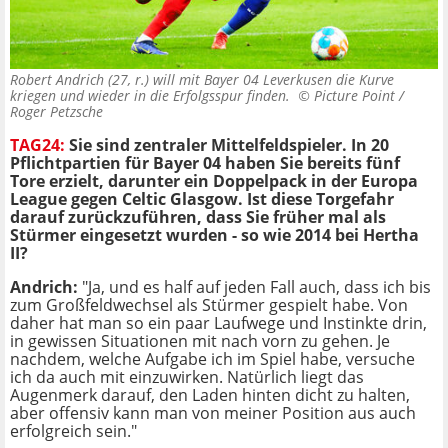
Robert Andrich (27, r.) will mit Bayer 04 Leverkusen die Kurve
kriegen und wieder in die Erfolgsspur finden. ©
Picture Point /
Roger Petzsche
TAG24:
Sie sind zentraler Mittelfeldspieler. In 20
Pflichtpartien für Bayer 04 haben Sie bereits fünf
Tore erzielt, darunter ein Doppelpack in der Europa
League gegen Celtic Glasgow. Ist diese Torgefahr
darauf zurückzuführen, dass Sie früher mal als
Stürmer eingesetzt wurden - so wie 2014 bei Hertha
II?
Andrich:
"Ja, und es half auf jeden Fall auch, dass ich bis
zum Großfeldwechsel als Stürmer gespielt habe. Von
daher hat man so ein paar Laufwege und Instinkte drin,
in gewissen Situationen mit nach vorn zu gehen. Je
nachdem, welche Aufgabe ich im Spiel habe, versuche
ich da auch mit einzuwirken. Natürlich liegt das
Augenmerk darauf, den Laden hinten dicht zu halten,
aber offensiv kann man von meiner Position aus auch
erfolgreich sein."