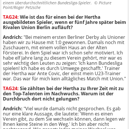
einem überdurchschnittlichen Bundesliga-Spieler. ©
Picture
Point/Roger Petzsche
TAG24:
Wie ist das für einen bei der Hertha
ausgebildeten Spieler, wenn er fünf Jahre später beim
Rivalen Union Berlin aufläuft?
Andrich:
"Bei meinem ersten Berliner Derby als Unioner
haben wir zu Hause mit 1:0 gewonnen. Damals noch mit
Zuschauern, mit einem vollen Haus an der Alten
Försterei. In dem Spiel war ich schon sehr motiviert. Ich
habe elf Jahre lang zu diesem Verein gehört, mir war es
sehr wichtig den Leuten zu zeigen: 'Ich kann Bundesliga
spielen! Ich habe es durch Umwege geschafft.' Trainer
der Hertha war Ante Covic, der einst mein U23-Trainer
war. Das war für mich kein alltägliches Match mit Union."
TAG24:
Sie zählten bei der Hertha zu Ihrer Zeit mit zu
den Top-Talenten im Nachwuchs. Warum ist der
Durchbruch dort nicht gelungen?
Andrich:
"Viel wurde damals nicht gesprochen. Es gab
nur eine klare Aussage, die lautete: 'Wenn es einen
Verein gibt, zu dem Sie wechseln können, dann legen wir
Ihnen keine Steine in den Weg.' Ich bin aber nicht