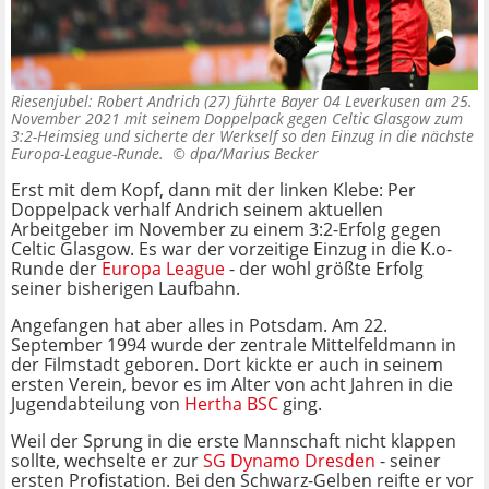
Riesenjubel: Robert Andrich (27) führte Bayer 04 Leverkusen am 25.
November 2021 mit seinem Doppelpack gegen Celtic Glasgow zum
3:2-Heimsieg und sicherte der Werkself so den Einzug in die nächste
Europa-League-Runde. ©
dpa/Marius Becker
Erst mit dem Kopf, dann mit der linken Klebe: Per
Doppelpack verhalf Andrich seinem aktuellen
Arbeitgeber im November zu einem 3:2-Erfolg gegen
Celtic Glasgow. Es war der vorzeitige Einzug in die K.o-
Runde der
Europa League
- der wohl größte Erfolg
seiner bisherigen Laufbahn.
Angefangen hat aber alles in Potsdam. Am 22.
September 1994 wurde der zentrale Mittelfeldmann in
der Filmstadt geboren. Dort kickte er auch in seinem
ersten Verein, bevor es im Alter von acht Jahren in die
Jugendabteilung von
Hertha BSC
ging.
Weil der Sprung in die erste Mannschaft nicht klappen
sollte, wechselte er zur
SG Dynamo Dresden
- seiner
ersten Profistation. Bei den Schwarz-Gelben reifte er vor