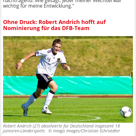
nachtragend. Wie gesagt: Jeder meiner Wechsel war
wichtig für meine Entwicklung."
Ohne Druck: Robert Andrich hofft auf
Nominierung für das DFB-Team
Robert Andrich (27) absolvierte für Deutschland insgesamt 18
Junioren-Länderspiele. ©
Imago Images/Christian Schroedter