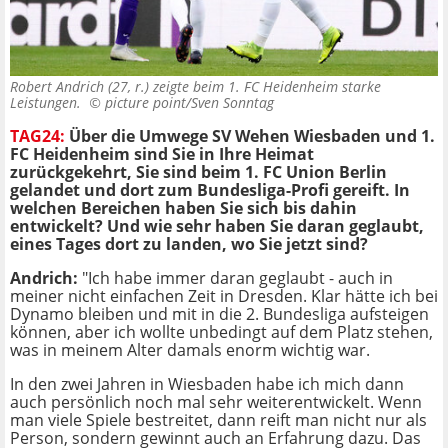
Robert Andrich (27, r.) zeigte beim 1. FC Heidenheim starke
Leistungen. ©
picture point/Sven Sonntag
TAG24:
Über die Umwege SV Wehen Wiesbaden und 1.
FC Heidenheim sind Sie in Ihre Heimat
zurückgekehrt, Sie sind beim 1. FC Union Berlin
gelandet und dort zum Bundesliga-Profi gereift. In
welchen Bereichen haben Sie sich bis dahin
entwickelt? Und wie sehr haben Sie daran geglaubt,
eines Tages dort zu landen, wo Sie jetzt sind?
Andrich:
"Ich habe immer daran geglaubt - auch in
meiner nicht einfachen Zeit in Dresden. Klar hätte ich bei
Dynamo bleiben und mit in die 2. Bundesliga aufsteigen
können, aber ich wollte unbedingt auf dem Platz stehen,
was in meinem Alter damals enorm wichtig war.
In den zwei Jahren in Wiesbaden habe ich mich dann
auch persönlich noch mal sehr weiterentwickelt. Wenn
man viele Spiele bestreitet, dann reift man nicht nur als
Person, sondern gewinnt auch an Erfahrung dazu. Das