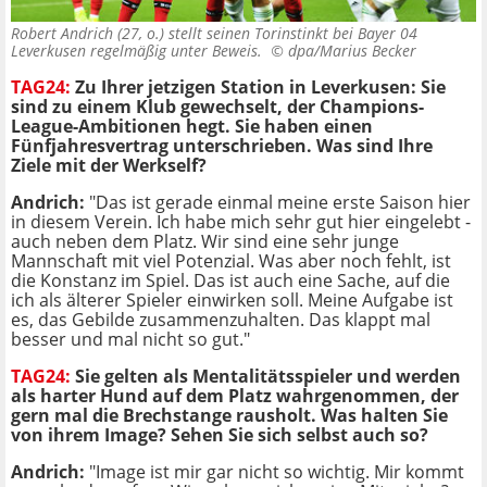
Robert Andrich (27, o.) stellt seinen Torinstinkt bei Bayer 04
Leverkusen regelmäßig unter Beweis. ©
dpa/Marius Becker
TAG24:
Zu Ihrer jetzigen Station in Leverkusen: Sie
sind zu einem Klub gewechselt, der Champions-
League-Ambitionen hegt. Sie haben einen
Fünfjahresvertrag unterschrieben. Was sind Ihre
Ziele mit der Werkself?
Andrich:
"Das ist gerade einmal meine erste Saison hier
in diesem Verein. Ich habe mich sehr gut hier eingelebt -
auch neben dem Platz. Wir sind eine sehr junge
Mannschaft mit viel Potenzial. Was aber noch fehlt, ist
die Konstanz im Spiel. Das ist auch eine Sache, auf die
ich als älterer Spieler einwirken soll. Meine Aufgabe ist
es, das Gebilde zusammenzuhalten. Das klappt mal
besser und mal nicht so gut."
TAG24:
Sie gelten als Mentalitätsspieler und werden
als harter Hund auf dem Platz wahrgenommen, der
gern mal die Brechstange rausholt. Was halten Sie
von ihrem Image? Sehen Sie sich selbst auch so?
Andrich:
"Image ist mir gar nicht so wichtig. Mir kommt