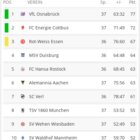
POS
VEREIN
Sp.
+/-
Pkt.
1
VfL Osnabrück
37
63:32
77
2
FC Energie Cottbus
37
71:49
72
3
Rot-Weiss Essen
36
76:60
67
4
MSV Duisburg
36
64:48
64
5
FC Hansa Rostock
36
68:45
63
6
Alemannia Aachen
37
75:56
63
7
SC Verl
36
78:47
61
8
TSV 1860 München
37
53:52
55
9
SV Wehen Wiesbaden
37
52:49
53
10
SV Waldhof Mannheim
37
59:70
52