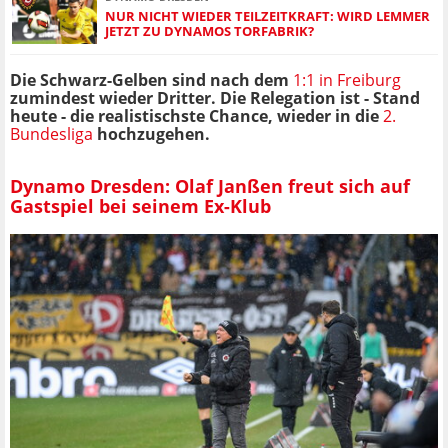
NUR NICHT WIEDER TEILZEITKRAFT: WIRD LEMMER
JETZT ZU DYNAMOS TORFABRIK?
Die Schwarz-Gelben sind nach dem
1:1 in Freiburg
zumindest wieder Dritter. Die Relegation ist - Stand
heute - die realistischste Chance, wieder in die
2.
Bundesliga
hochzugehen.
Dynamo Dresden: Olaf Janßen freut sich auf
Gastspiel bei seinem Ex-Klub