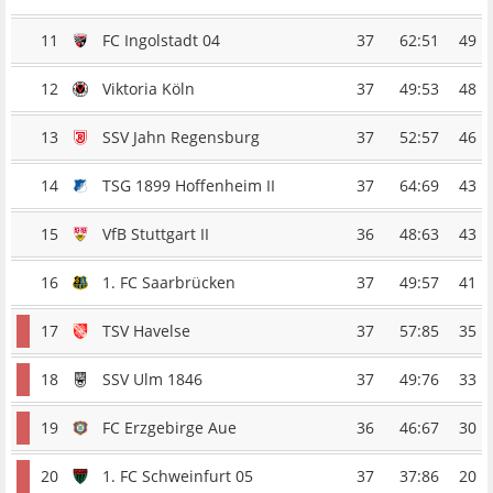
11
FC Ingolstadt 04
37
62:51
49
12
Viktoria Köln
37
49:53
48
13
SSV Jahn Regensburg
37
52:57
46
14
TSG 1899 Hoffenheim II
37
64:69
43
15
VfB Stuttgart II
36
48:63
43
16
1. FC Saarbrücken
37
49:57
41
17
TSV Havelse
37
57:85
35
18
SSV Ulm 1846
37
49:76
33
19
FC Erzgebirge Aue
36
46:67
30
20
1. FC Schweinfurt 05
37
37:86
20