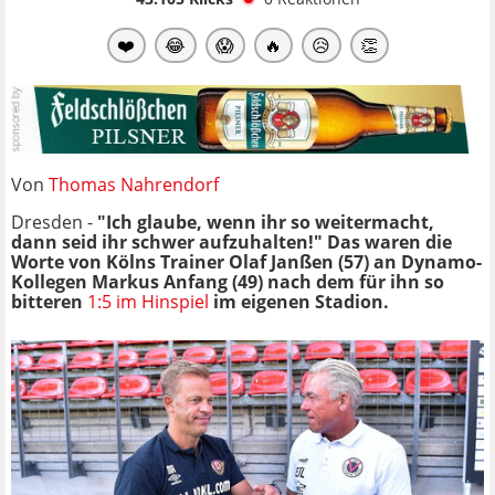
❤️
😂
😱
🔥
😥
👏
Von
Thomas Nahrendorf
Dresden -
"Ich glaube, wenn ihr so weitermacht,
dann seid ihr schwer aufzuhalten!" Das waren die
Worte von Kölns Trainer Olaf Janßen (57) an Dynamo-
Kollegen Markus Anfang (49) nach dem für ihn so
bitteren
1:5 im Hinspiel
im eigenen Stadion.