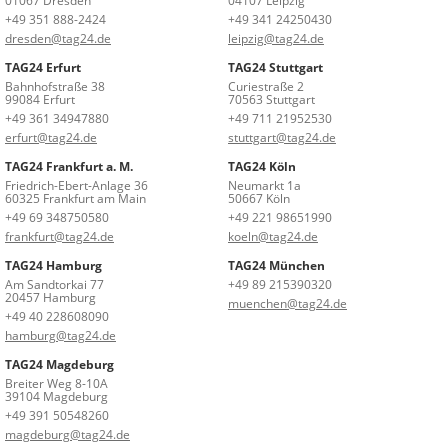
01067 Dresden
04107 Leipzig
+49 351 888-2424
+49 341 24250430
dresden@tag24.de
leipzig@tag24.de
TAG24 Erfurt
TAG24 Stuttgart
Bahnhofstraße 38
Curiestraße 2
99084 Erfurt
70563 Stuttgart
+49 361 34947880
+49 711 21952530
erfurt@tag24.de
stuttgart@tag24.de
TAG24 Frankfurt a. M.
TAG24 Köln
Friedrich-Ebert-Anlage 36
Neumarkt 1a
60325 Frankfurt am Main
50667 Köln
+49 69 348750580
+49 221 98651990
frankfurt@tag24.de
koeln@tag24.de
TAG24 Hamburg
TAG24 München
Am Sandtorkai 77
+49 89 215390320
20457 Hamburg
muenchen@tag24.de
+49 40 228608090
hamburg@tag24.de
TAG24 Magdeburg
Breiter Weg 8-10A
39104 Magdeburg
+49 391 50548260
magdeburg@tag24.de