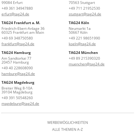
99084 Erfurt
70563 Stuttgart
+49 361 34947880
+49 711 21952530
erfurt@tag24.de
stuttgart@tag24.de
TAG24 Frankfurt a. M.
TAG24 Köln
Friedrich-Ebert-Anlage 36
Neumarkt 1a
60325 Frankfurt am Main
50667 Köln
+49 69 348750580
+49 221 98651990
frankfurt@tag24.de
koeln@tag24.de
TAG24 Hamburg
TAG24 München
Am Sandtorkai 77
+49 89 215390320
20457 Hamburg
muenchen@tag24.de
+49 40 228608090
hamburg@tag24.de
TAG24 Magdeburg
Breiter Weg 8-10A
39104 Magdeburg
+49 391 50548260
magdeburg@tag24.de
WERBEMÖGLICHKEITEN
ALLE THEMEN A-Z