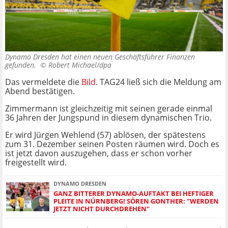
Dynamo Dresden hat einen neuen Geschäftsführer Finanzen
gefunden. ©
Robert Michael/dpa
Das vermeldete die
Bild
. TAG24 ließ sich die Meldung am
Abend bestätigen.
Zimmermann ist gleichzeitig mit seinen gerade einmal
36 Jahren der Jungspund in diesem dynamischen Trio.
Er wird Jürgen Wehlend (57) ablösen, der spätestens
zum 31. Dezember seinen Posten räumen wird. Doch es
ist jetzt davon auszugehen, dass er schon vorher
freigestellt wird.
DYNAMO DRESDEN
GANZ BITTERER DYNAMO-AUFTAKT BEI HEFTIGER
PLEITE IN NÜRNBERG! SÖREN GONTHER: "WERDEN
JETZT NICHT DURCHDREHEN"