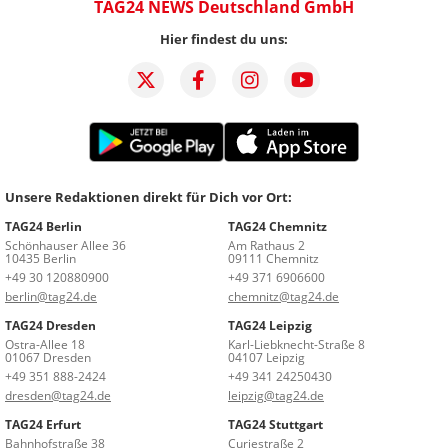
TAG24 NEWS Deutschland GmbH
Hier findest du uns:
Unsere Redaktionen direkt für Dich vor Ort:
TAG24 Berlin
TAG24 Chemnitz
Schönhauser Allee 36
Am Rathaus 2
10435 Berlin
09111 Chemnitz
+49 30 120880900
+49 371 6906600
berlin@tag24.de
chemnitz@tag24.de
TAG24 Dresden
TAG24 Leipzig
Ostra-Allee 18
Karl-Liebknecht-Straße 8
01067 Dresden
04107 Leipzig
+49 351 888-2424
+49 341 24250430
dresden@tag24.de
leipzig@tag24.de
TAG24 Erfurt
TAG24 Stuttgart
Bahnhofstraße 38
Curiestraße 2