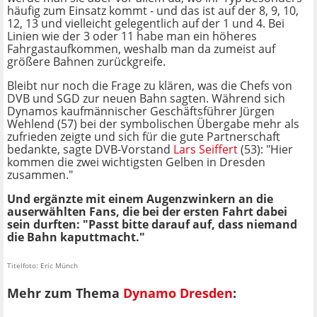
häufig zum Einsatz kommt - und das ist auf der 8, 9, 10,
12, 13 und vielleicht gelegentlich auf der 1 und 4. Bei
Linien wie der 3 oder 11 habe man ein höheres
Fahrgastaufkommen, weshalb man da zumeist auf
größere Bahnen zurückgreife.
Bleibt nur noch die Frage zu klären, was die Chefs von
DVB und SGD zur neuen Bahn sagten. Während sich
Dynamos kaufmännischer Geschäftsführer Jürgen
Wehlend (57) bei der symbolischen Übergabe mehr als
zufrieden zeigte und sich für die gute Partnerschaft
bedankte, sagte DVB-Vorstand
Lars Seiffert
(53): "Hier
kommen die zwei wichtigsten Gelben in Dresden
zusammen."
Und ergänzte mit einem Augenzwinkern an die
auserwählten Fans, die bei der ersten Fahrt dabei
sein durften: "Passt bitte darauf auf, dass niemand
die Bahn kaputtmacht."
Titelfoto: Eric Münch
Mehr zum Thema
Dynamo Dresden
: