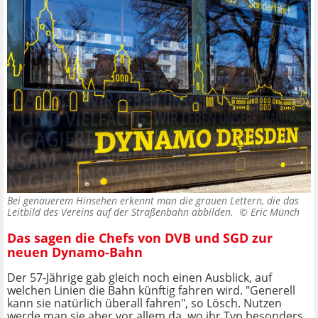
Bei genauerem Hinsehen erkennt man die grauen Lettern, die das
Leitbild des Vereins auf der Straßenbahn abbilden. ©
Eric Münch
Das sagen die Chefs von DVB und SGD zur
neuen Dynamo-Bahn
Der 57-Jährige gab gleich noch einen Ausblick, auf
welchen Linien die Bahn künftig fahren wird. "Generell
kann sie natürlich überall fahren", so Lösch. Nutzen
werde man sie aber vor allem da, wo ihr Typ besonders