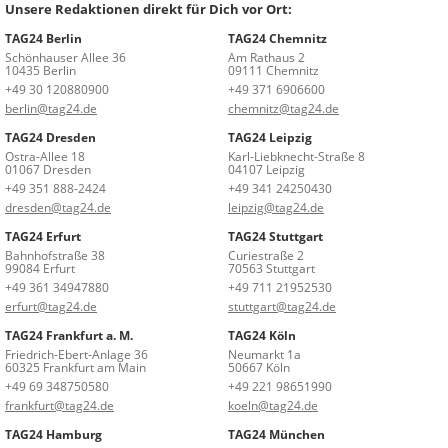
Unsere Redaktionen direkt für Dich vor Ort:
TAG24 Berlin
TAG24 Chemnitz
Schönhauser Allee 36
Am Rathaus 2
10435 Berlin
09111 Chemnitz
+49 30 120880900
+49 371 6906600
berlin@tag24.de
chemnitz@tag24.de
TAG24 Dresden
TAG24 Leipzig
Ostra-Allee 18
Karl-Liebknecht-Straße 8
01067 Dresden
04107 Leipzig
+49 351 888-2424
+49 341 24250430
dresden@tag24.de
leipzig@tag24.de
TAG24 Erfurt
TAG24 Stuttgart
Bahnhofstraße 38
Curiestraße 2
99084 Erfurt
70563 Stuttgart
+49 361 34947880
+49 711 21952530
erfurt@tag24.de
stuttgart@tag24.de
TAG24 Frankfurt a. M.
TAG24 Köln
Friedrich-Ebert-Anlage 36
Neumarkt 1a
60325 Frankfurt am Main
50667 Köln
+49 69 348750580
+49 221 98651990
frankfurt@tag24.de
koeln@tag24.de
TAG24 Hamburg
TAG24 München