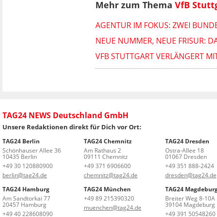
Mehr zum Thema
VfB Stutt
AGENTUR IM FOKUS: ZWEI BUND
NEUE NUMMER, NEUE FRISUR: D
VFB STUTTGART VERLÄNGERT MI
TAG24 NEWS Deutschland GmbH
Unsere Redaktionen direkt für Dich vor Ort:
TAG24 Berlin
TAG24 Chemnitz
TAG24 Dresden
Schönhauser Allee 36
Am Rathaus 2
Ostra-Allee 18
10435 Berlin
09111 Chemnitz
01067 Dresden
+49 30 120880900
+49 371 6906600
+49 351 888-2424
berlin@tag24.de
chemnitz@tag24.de
dresden@tag24.de
TAG24 Hamburg
TAG24 München
TAG24 Magdebur
Am Sandtorkai 77
+49 89 215390320
Breiter Weg 8-10A
20457 Hamburg
39104 Magdeburg
muenchen@tag24.de
+49 40 228608090
+49 391 50548260