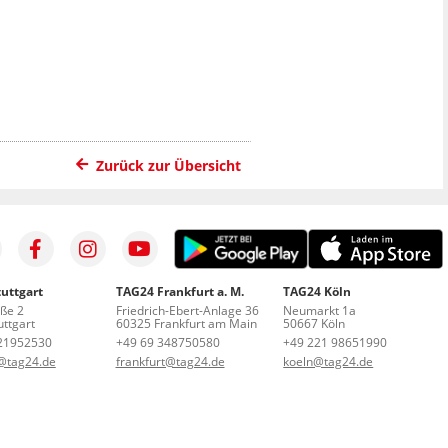
Zurück zur Übersicht
uttgart
TAG24 Frankfurt a. M.
TAG24 Köln
aße 2
Friedrich-Ebert-Anlage 36
Neumarkt 1a
ttgart
60325 Frankfurt am Main
50667 Köln
21952530
+49 69 348750580
+49 221 98651990
t@tag24.de
frankfurt@tag24.de
koeln@tag24.de