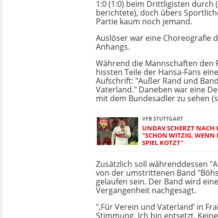
1:0 (1:0) beim Drittligisten durch
berichtete), doch übers Sportlic
Partie kaum noch jemand.
Auslöser war eine Choreografie 
Anhangs.
Während die Mannschaften den R
hissten Teile der Hansa-Fans ein
Aufschrift: "Außer Rand und Band
Vaterland." Daneben war eine D
mit dem Bundesadler zu sehen (si
VFB STUTTGART
UNDAV SCHERZT NACH H
"SCHON WITZIG, WENN 
SPIEL KOTZT"
Zusätzlich soll währenddessen "A
von der umstrittenen Band "Böhs
gelaufen sein. Der Band wird ein
Vergangenheit nachgesagt.
"‚Für Verein und Vaterland‘ in F
Stimmung. Ich bin entsetzt. Keine