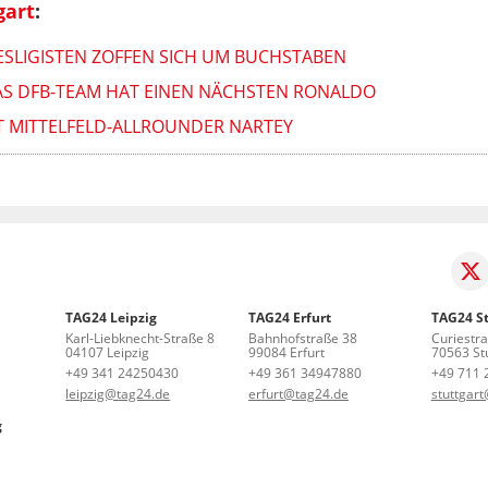
gart
:
ESLIGISTEN ZOFFEN SICH UM BUCHSTABEN
AS DFB-TEAM HAT EINEN NÄCHSTEN RONALDO
T MITTELFELD-ALLROUNDER NARTEY
TAG24 Leipzig
TAG24 Erfurt
TAG24 St
Karl-Liebknecht-Straße 8
Bahnhofstraße 38
Curiestr
04107 Leipzig
99084 Erfurt
70563 Stu
+49 341 24250430
+49 361 34947880
+49 711 
leipzig@tag24.de
erfurt@tag24.de
stuttgar
g