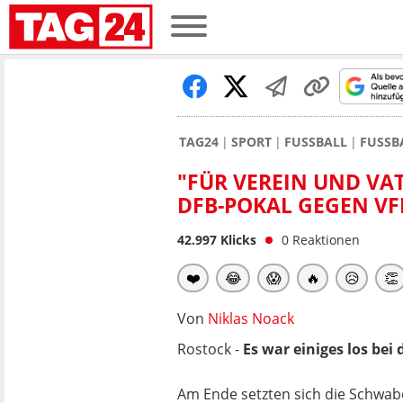
TAG24
SPORT
FUSSBALL
FUSSB
"FÜR VEREIN UND VA
DFB-POKAL GEGEN VF
42.997
Klicks
0
Reaktionen
❤️
😂
😱
🔥
😥
👏
Von
Niklas Noack
Rostock -
Es war einiges los be
Am Ende setzten sich die Schwab