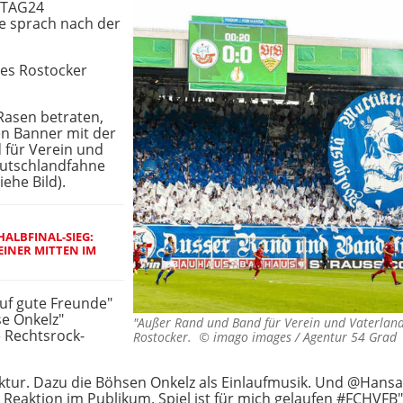
 (TAG24
he sprach nach der
des Rostocker
asen betraten,
en Banner mit der
 für Verein und
eutschlandfahne
ehe Bild).
ALBFINAL-SIEG:
EINER MITTEN IM
uf gute Freunde"
e Onkelz"
"Außer Rand und Band für Verein und Vaterland
e Rechtsrock-
Rostocker. ©
imago images / Agentur 54 Grad
raktur. Dazu die Böhsen Onkelz als Einlaufmusik. Und @Hansa
 Reaktion im Publikum. Spiel ist für mich gelaufen #FCHVFB",