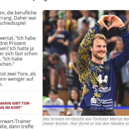
n, die berufliche
orrang. Daher war
schiedsspiel
wertat. "Ich habe
drei Prozent
en? Ich hatte ja
er sich fast schon
 "Ich habe
achen."
st zwei Tore, als
ann weniger auf
n.
ANN GIBT TOR-
AN IM KOPF"
Das Grinsen im Gesicht von Torhüter Marius Noa
orwart-Trainer
immer breiter. Hier formt er mit den Händen 
lte, dann treffe