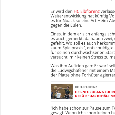
Er wird den
HC Elbflorenz
verlasse
Weiterentwicklung hat künftig V
es für Noack so eine Art Heim-Ab
gegen die Eulen.
Eines, in dem er sich anfangs sch
es auch gemerkt, da haben zwei, 
gefehlt. Wo soll es auch herkomm
kaum Spielpraxis", entschuldigte 
für seinen durchwachsenen Start.
versucht, mir keinen Stress zu m
Was ihm Auftrieb gab: Er warf selb
die Ludwigshafener mit einem M
der Platte ohne Torhüter agierte
HC ELBFLORENZ
HCE-NEUZUGANG FUHRM
DEBÜT! "DAS BEHÄLT M
"Ich habe schon zur Pause zum T
gesagt: Wenn ich schon keinen ha