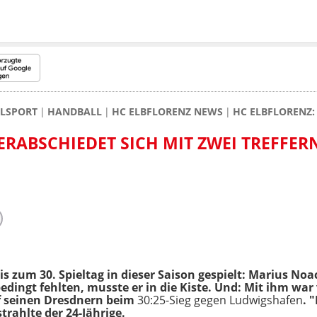
ALSPORT
HANDBALL
HC ELBFLORENZ NEWS
HC ELBFLORENZ:
ERABSCHIEDET SICH MIT ZWEI TREFFER
is zum 30. Spieltag in dieser Saison gespielt: Marius Noa
ingt fehlten, musste er in die Kiste. Und: Mit ihm war vi
f seinen Dresdnern beim
30:25-Sieg gegen Ludwigshafen
. 
trahlte der 24-Jährige.