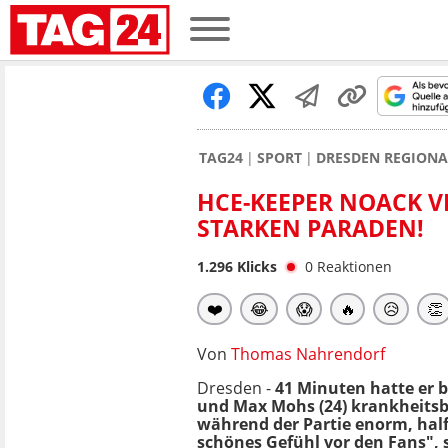
TAG24
SPORT
DRESDEN REGION
HCE-KEEPER NOACK V
STARKEN PARADEN!
1.296
Klicks
0
Reaktionen
❤️
😂
😱
🔥
😥
👏
Von
Thomas Nahrendorf
Dresden -
41 Minuten hatte er b
und Max Mohs (24) krankheitsbed
während der Partie enorm, hal
schönes Gefühl vor den Fans", s