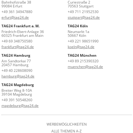
Bahnhofstraße 38
Curiestraße 2
99084 Erfurt
70563 Stuttgart
+49 361 34947880
+49 711 21952530
erfurt@tag24.de
stuttgart@tag24.de
TAG24 Frankfurt a. M.
TAG24 Köln
Friedrich-Ebert-Anlage 36
Neumarkt 1a
60325 Frankfurt am Main
50667 Köln
+49 69 348750580
+49 221 98651990
frankfurt@tag24.de
koeln@tag24.de
TAG24 Hamburg
TAG24 München
Am Sandtorkai 77
+49 89 215390320
20457 Hamburg
muenchen@tag24.de
+49 40 228608090
hamburg@tag24.de
TAG24 Magdeburg
Breiter Weg 8-10A
39104 Magdeburg
+49 391 50548260
magdeburg@tag24.de
WERBEMÖGLICHKEITEN
ALLE THEMEN A-Z