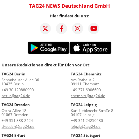
TAG24 NEWS Deutschland GmbH
Hier findest du uns:
Unsere Redaktionen direkt für Dich vor Ort:
TAG24 Berlin
TAG24 Chemnitz
Schönhauser Allee 36
Am Rathaus 2
10435 Berlin
09111 Chemnitz
+49 30 120880900
+49 371 6906600
berlin@tag24.de
chemnitz@tag24.de
TAG24 Dresden
TAG24 Leipzig
Ostra-Allee 18
Karl-Liebknecht-Straße 8
01067 Dresden
04107 Leipzig
+49 351 888-2424
+49 341 24250430
dresden@tag24.de
leipzig@tag24.de
TAG24 Erfurt
TAG24 Stuttgart