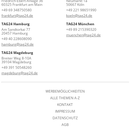
Friedrich-Ebert-Anlage 36
Neumarkt 1a
60325 Frankfurt am Main
50667 Köln
+49 69 348750580
+49 221 98651990
frankfurt@tag24.de
koeln@tag24.de
TAG24 Hamburg
TAG24 München
Am Sandtorkai 77
+49 89 215390320
20457 Hamburg
muenchen@tag24.de
+49 40 228608090
hamburg@tag24.de
TAG24 Magdeburg
Breiter Weg 8-10A
39104 Magdeburg
+49 391 50548260
magdeburg@tag24.de
WERBEMÖGLICHKEITEN
ALLE THEMEN A-Z
KONTAKT
IMPRESSUM
DATENSCHUTZ
AGB