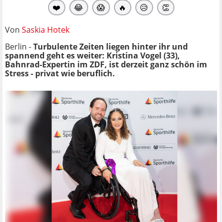
❤️
😂
😱
🔥
😥
👏
Von
Saskia Hotek
Berlin -
Turbulente Zeiten liegen hinter ihr und
spannend geht es weiter: Kristina Vogel (33),
Bahnrad-Expertin im ZDF, ist derzeit ganz schön im
Stress - privat wie beruflich.