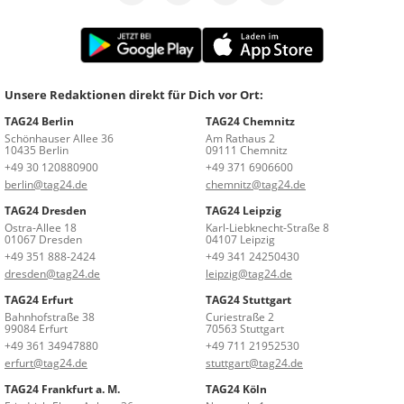
Unsere Redaktionen direkt für Dich vor Ort:
TAG24 Berlin
TAG24 Chemnitz
Schönhauser Allee 36
Am Rathaus 2
10435 Berlin
09111 Chemnitz
+49 30 120880900
+49 371 6906600
berlin@tag24.de
chemnitz@tag24.de
TAG24 Dresden
TAG24 Leipzig
Ostra-Allee 18
Karl-Liebknecht-Straße 8
01067 Dresden
04107 Leipzig
+49 351 888-2424
+49 341 24250430
dresden@tag24.de
leipzig@tag24.de
TAG24 Erfurt
TAG24 Stuttgart
Bahnhofstraße 38
Curiestraße 2
99084 Erfurt
70563 Stuttgart
+49 361 34947880
+49 711 21952530
erfurt@tag24.de
stuttgart@tag24.de
TAG24 Frankfurt a. M.
TAG24 Köln