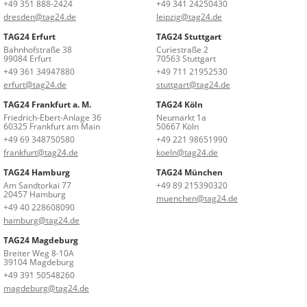
+49 351 888-2424
+49 341 24250430
dresden@tag24.de
leipzig@tag24.de
TAG24 Erfurt
TAG24 Stuttgart
Bahnhofstraße 38
Curiestraße 2
99084 Erfurt
70563 Stuttgart
+49 361 34947880
+49 711 21952530
erfurt@tag24.de
stuttgart@tag24.de
TAG24 Frankfurt a. M.
TAG24 Köln
Friedrich-Ebert-Anlage 36
Neumarkt 1a
60325 Frankfurt am Main
50667 Köln
+49 69 348750580
+49 221 98651990
frankfurt@tag24.de
koeln@tag24.de
TAG24 Hamburg
TAG24 München
Am Sandtorkai 77
+49 89 215390320
20457 Hamburg
muenchen@tag24.de
+49 40 228608090
hamburg@tag24.de
TAG24 Magdeburg
Breiter Weg 8-10A
39104 Magdeburg
+49 391 50548260
magdeburg@tag24.de