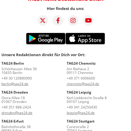
Hier findest du uns:
Unsere Redaktionen direkt für Dich vor Ort:
TAG24 Berlin
TAG24 Chemnitz
Schönhauser Allee 36
Am Rathaus 2
10435 Berlin
09111 Chemnitz
+49 30 120880900
+49 371 6906600
berlin@tag24.de
chemnitz@tag24.de
TAG24 Dresden
TAG24 Leipzig
Ostra-Allee 18
Karl-Liebknecht-Straße 8
01067 Dresden
04107 Leipzig
+49 351 888-2424
+49 341 24250430
dresden@tag24.de
leipzig@tag24.de
TAG24 Erfurt
TAG24 Stuttgart
Bahnhofstraße 38
Curiestraße 2
99084 Erfurt
70563 Stuttgart