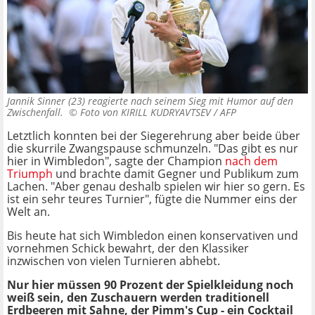
Jannik Sinner (23) reagierte nach seinem Sieg mit Humor auf den
Zwischenfall. ©
Foto von KIRILL KUDRYAVTSEV / AFP
Letztlich konnten bei der Siegerehrung aber beide über
die skurrile Zwangspause schmunzeln. "Das gibt es nur
hier in Wimbledon", sagte der Champion
nach dem
Triumph
und brachte damit Gegner und Publikum zum
Lachen. "Aber genau deshalb spielen wir hier so gern. Es
ist ein sehr teures Turnier", fügte die Nummer eins der
Welt an.
Bis heute hat sich Wimbledon einen konservativen und
vornehmen Schick bewahrt, der den Klassiker
inzwischen von vielen Turnieren abhebt.
Nur hier müssen 90 Prozent der Spielkleidung noch
weiß sein, den Zuschauern werden traditionell
Erdbeeren mit Sahne, der Pimm's Cup - ein Cocktail