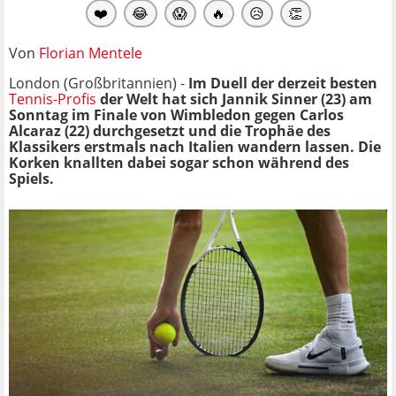
❤️
😂
😱
🔥
😥
👏
Von
Florian Mentele
London (Großbritannien) -
Im Duell der derzeit besten
Tennis-Profis
der Welt hat sich Jannik Sinner (23) am
Sonntag im Finale von Wimbledon gegen Carlos
Alcaraz (22) durchgesetzt und die Trophäe des
Klassikers erstmals nach Italien wandern lassen. Die
Korken knallten dabei sogar schon während des
Spiels.