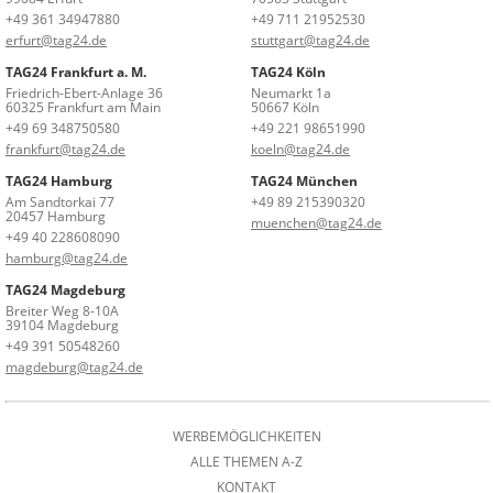
+49 361 34947880
+49 711 21952530
erfurt@tag24.de
stuttgart@tag24.de
TAG24 Frankfurt a. M.
TAG24 Köln
Friedrich-Ebert-Anlage 36
Neumarkt 1a
60325 Frankfurt am Main
50667 Köln
+49 69 348750580
+49 221 98651990
frankfurt@tag24.de
koeln@tag24.de
TAG24 Hamburg
TAG24 München
Am Sandtorkai 77
+49 89 215390320
20457 Hamburg
muenchen@tag24.de
+49 40 228608090
hamburg@tag24.de
TAG24 Magdeburg
Breiter Weg 8-10A
39104 Magdeburg
+49 391 50548260
magdeburg@tag24.de
WERBEMÖGLICHKEITEN
ALLE THEMEN A-Z
KONTAKT