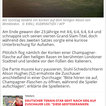
Am Sonntag landete ein Korken auf dem heiligen Rasen von
Wimbledon. ©
KIRILL KUDRYAVTSEV / AFP
Am Ende gewann der 23-Jährige mit 4:6, 6:4, 6:4, 6:4 und
schnappte sich seinen vierten Grand-Slam-Titel, doch
während des zweiten Satzes sorgte eine kuriose
Unterbrechung für Aufsehen.
Plötzlich flog nämlich der Korken einer Champagner-
Flasche auf den heiligen Rasen im berühmten Londoner
Stadtteil und landete vor den Füßen des Italieners.
Die Partie musste kurz pausieren, Stuhl-Schiedsrichterin
Alison Hughes (52) ermahnte die Zuschauer
anschließend in einer Durchsage: "Bitte hören sie auf,
Champagner-Flaschen zu öffnen, während die Spieler
aufschlagen", erklärte die Spielleiterin.
TENNIS
DEUTSCHER TENNIS-STAR GEHT NACH SIEG AUF
ZUSCHAUER LOS: "DIESE GEISTESKRANKEN