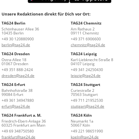
Unsere Redaktionen direkt für Dich vor Ort:
TAG24 Berlin
TAG24 Chemnitz
Schönhauser Allee 36
Am Rathaus 2
10435 Berlin
09111 Chemnitz
+49 30 120880900
+49 371 6906600
berlin@tag24.de
chemnitz@tag24.de
TAG24 Dresden
TAG24 Leipzig
Ostra-Allee 18
Karl-Liebknecht-Straße 8
01067 Dresden
04107 Leipzig
+49 351 888-2424
+49 341 24250430
dresden@tag24.de
leipzig@tag24.de
TAG24 Erfurt
TAG24 Stuttgart
Bahnhofstraße 38
Curiestraße 2
99084 Erfurt
70563 Stuttgart
+49 361 34947880
+49 711 21952530
erfurt@tag24.de
stuttgart@tag24.de
TAG24 Frankfurt a. M.
TAG24 Köln
Friedrich-Ebert-Anlage 36
Neumarkt 1a
60325 Frankfurt am Main
50667 Köln
+49 69 348750580
+49 221 98651990
frankfurt@tag24.de
koeln@tag24.de