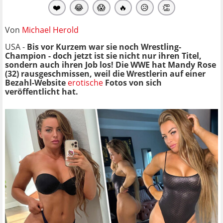
❤️
😂
😱
🔥
😥
👏
Von
Michael Herold
USA -
Bis vor Kurzem war sie noch Wrestling-
Champion - doch jetzt ist sie nicht nur ihren Titel,
sondern auch ihren Job los! Die WWE hat Mandy Rose
(32) rausgeschmissen, weil die Wrestlerin auf einer
Bezahl-Website
erotische
Fotos von sich
veröffentlicht hat.