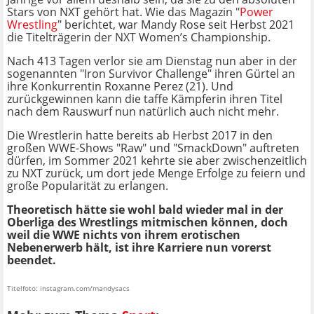
Stars von NXT gehört hat. Wie das Magazin "
Power
Wrestling
" berichtet, war Mandy Rose seit Herbst 2021
die Titelträgerin der NXT Women’s Championship.
Nach 413 Tagen verlor sie am Dienstag nun aber in der
sogenannten "Iron Survivor Challenge" ihren Gürtel an
ihre Konkurrentin Roxanne Perez (21). Und
zurückgewinnen kann die taffe Kämpferin ihren Titel
nach dem Rauswurf nun natürlich auch nicht mehr.
Die Wrestlerin hatte bereits ab Herbst 2017 in den
großen WWE-Shows "Raw" und "SmackDown" auftreten
dürfen, im Sommer 2021 kehrte sie aber zwischenzeitlich
zu NXT zurück, um dort jede Menge Erfolge zu feiern und
große Popularität zu erlangen.
Theoretisch hätte sie wohl bald wieder mal in der
Oberliga des Wrestlings mitmischen können, doch
weil die WWE nichts von ihrem erotischen
Nebenerwerb hält, ist ihre Karriere nun vorerst
beendet.
Titelfoto: instagram.com/mandysacs