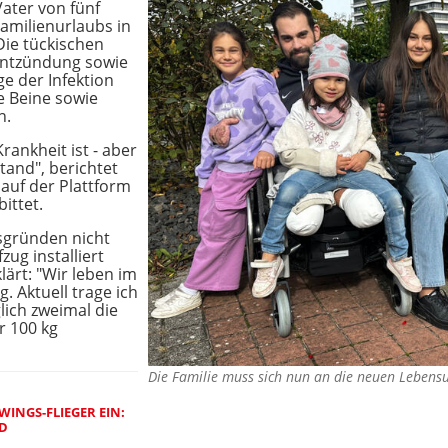
Vater von fünf
amilienurlaubs in
Die tückischen
entzündung sowie
ge der Infektion
e Beine sowie
n.
Krankheit ist - aber
tand", berichtet
 auf der Plattform
ittet.
tsgründen nicht
zug installiert
lärt: "Wir leben im
. Aktuell trage ich
lich zweimal die
r 100 kg
Die Familie muss sich nun an die neuen Lebe
WINGS-FLIEGER EIN:
RD