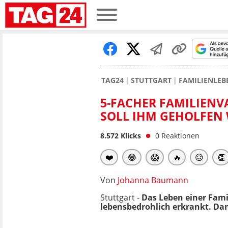
TAG24
STUTTGART
FAMILIENLEB
5-FACHER FAMILIENVA
SOLL IHM GEHOLFEN
8.572
Klicks
0
Reaktionen
❤️
😂
😱
🔥
😥
👏
Von
Johanna Baumann
Stuttgart -
Das Leben einer Fami
lebensbedrohlich erkrankt. Da