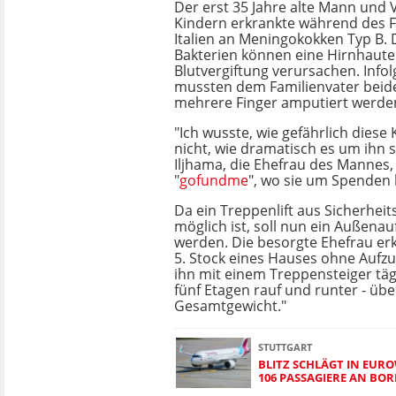
Der erst 35 Jahre alte Mann und 
Kindern erkrankte während des F
Italien an Meningokokken Typ B. 
Bakterien können eine Hirnhaut
Blutvergiftung verursachen. Infol
mussten dem Familienvater beid
mehrere Finger amputiert werde
"Ich wusste, wie gefährlich diese 
nicht, wie dramatisch es um ihn s
Iljhama, die Ehefrau des Mannes,
"
gofundme
", wo sie um Spenden b
Da ein Treppenlift aus Sicherhei
möglich ist, soll nun ein Außenauf
werden. Die besorgte Ehefrau erk
5. Stock eines Hauses ohne Aufzug
ihn mit einem Treppensteiger täg
fünf Etagen rauf und runter - übe
Gesamtgewicht."
STUTTGART
BLITZ SCHLÄGT IN EURO
106 PASSAGIERE AN BO