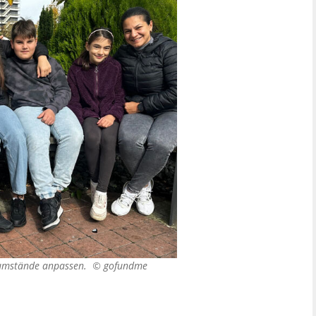
nsumstände anpassen. ©
gofundme