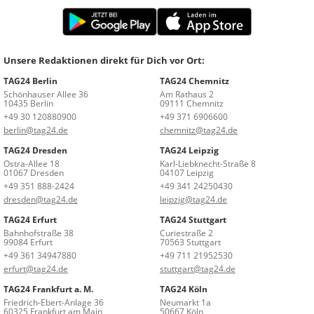
Unsere Redaktionen direkt für Dich vor Ort:
TAG24 Berlin
TAG24 Chemnitz
Schönhauser Allee 36
Am Rathaus 2
10435 Berlin
09111 Chemnitz
+49 30 120880900
+49 371 6906600
berlin@tag24.de
chemnitz@tag24.de
TAG24 Dresden
TAG24 Leipzig
Ostra-Allee 18
Karl-Liebknecht-Straße 8
01067 Dresden
04107 Leipzig
+49 351 888-2424
+49 341 24250430
dresden@tag24.de
leipzig@tag24.de
TAG24 Erfurt
TAG24 Stuttgart
Bahnhofstraße 38
Curiestraße 2
99084 Erfurt
70563 Stuttgart
+49 361 34947880
+49 711 21952530
erfurt@tag24.de
stuttgart@tag24.de
TAG24 Frankfurt a. M.
TAG24 Köln
Friedrich-Ebert-Anlage 36
Neumarkt 1a
60325 Frankfurt am Main
50667 Köln