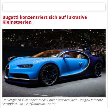
Bugatti konzentriert sich auf lukrative
Kleinstserien
Im Vergleich zum "normalen" Chiron wurden viele Design-Elemente
verändert. ©
123rf/Maksim Toome