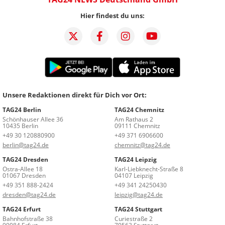
Hier findest du uns:
Unsere Redaktionen direkt für Dich vor Ort:
TAG24 Berlin
TAG24 Chemnitz
Schönhauser Allee 36
Am Rathaus 2
10435 Berlin
09111 Chemnitz
+49 30 120880900
+49 371 6906600
berlin@tag24.de
chemnitz@tag24.de
TAG24 Dresden
TAG24 Leipzig
Ostra-Allee 18
Karl-Liebknecht-Straße 8
01067 Dresden
04107 Leipzig
+49 351 888-2424
+49 341 24250430
dresden@tag24.de
leipzig@tag24.de
TAG24 Erfurt
TAG24 Stuttgart
Bahnhofstraße 38
Curiestraße 2