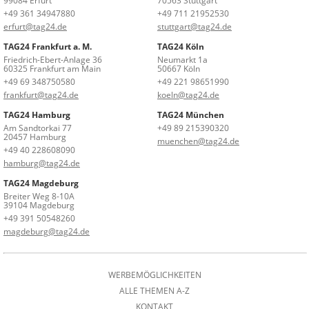
99084 Erfurt
70563 Stuttgart
+49 361 34947880
+49 711 21952530
erfurt@tag24.de
stuttgart@tag24.de
TAG24 Frankfurt a. M.
TAG24 Köln
Friedrich-Ebert-Anlage 36
Neumarkt 1a
60325 Frankfurt am Main
50667 Köln
+49 69 348750580
+49 221 98651990
frankfurt@tag24.de
koeln@tag24.de
TAG24 Hamburg
TAG24 München
Am Sandtorkai 77
+49 89 215390320
20457 Hamburg
muenchen@tag24.de
+49 40 228608090
hamburg@tag24.de
TAG24 Magdeburg
Breiter Weg 8-10A
39104 Magdeburg
+49 391 50548260
magdeburg@tag24.de
WERBEMÖGLICHKEITEN
ALLE THEMEN A-Z
KONTAKT