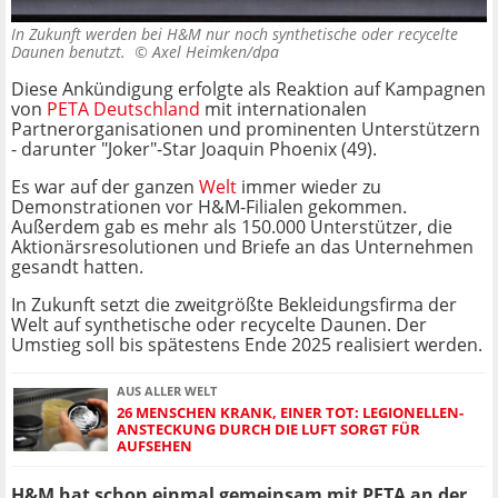
In Zukunft werden bei H&M nur noch synthetische oder recycelte
Daunen benutzt. ©
Axel Heimken/dpa
Diese Ankündigung erfolgte als Reaktion auf Kampagnen
von
PETA Deutschland
mit internationalen
Partnerorganisationen und prominenten Unterstützern
- darunter "Joker"-Star Joaquin Phoenix (49).
Es war auf der ganzen
Welt
immer wieder zu
Demonstrationen vor H&M-Filialen gekommen.
Außerdem gab es mehr als 150.000 Unterstützer, die
Aktionärsresolutionen und Briefe an das Unternehmen
gesandt hatten.
In Zukunft setzt die zweitgrößte Bekleidungsfirma der
Welt auf synthetische oder recycelte Daunen. Der
Umstieg soll bis spätestens Ende 2025 realisiert werden.
AUS ALLER WELT
26 MENSCHEN KRANK, EINER TOT: LEGIONELLEN-
ANSTECKUNG DURCH DIE LUFT SORGT FÜR
AUFSEHEN
H&M hat schon einmal gemeinsam mit PETA an der