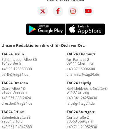
Unsere Redaktionen direkt für Dich vor Ort:
TAG24 Berlin
TAG24 Chemnitz
Schönhauser Allee 36
Am Rathaus 2
10435 Berlin
09111 Chemnitz
+49 30 120880900
+49 371 6906600
berlin@tag24.de
chemnitz@tag24.de
TAG24 Dresden
TAG24 Leipzig
Ostra-Allee 18
Karl-Liebknecht-Straße 8
01067 Dresden
04107 Leipzig
+49 351 888-2424
+49 341 24250430
dresden@tag24.de
leipzig@tag24.de
TAG24 Erfurt
TAG24 Stuttgart
Bahnhofstraße 38
Curiestraße 2
99084 Erfurt
70563 Stuttgart
+49 361 34947880
+49 711 21952530