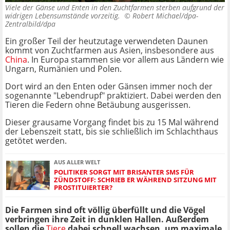
Viele der Gänse und Enten in den Zuchtfarmen sterben aufgrund der
widrigen Lebensumstände vorzeitig. ©
Robert Michael/dpa-
Zentralbild/dpa
Ein großer Teil der heutzutage verwendeten Daunen
kommt von Zuchtfarmen aus Asien, insbesondere aus
China
. In Europa stammen sie vor allem aus Ländern wie
Ungarn, Rumänien und Polen.
Dort wird an den Enten oder Gänsen immer noch der
sogenannte "Lebendrupf" praktiziert. Dabei werden den
Tieren die Federn ohne Betäubung ausgerissen.
Dieser grausame Vorgang findet bis zu 15 Mal während
der Lebenszeit statt, bis sie schließlich im Schlachthaus
getötet werden.
AUS ALLER WELT
POLITIKER SORGT MIT BRISANTER SMS FÜR
ZÜNDSTOFF: SCHRIEB ER WÄHREND SITZUNG MIT
PROSTITUIERTER?
Die Farmen sind oft völlig überfüllt und die Vögel
verbringen ihre Zeit in dunklen Hallen. Außerdem
sollen die
Tiere
dabei schnell wachsen, um maximale