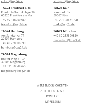
erfurt@tag24.de
stuttgart@tag24.de
TAG24 Frankfurt a. M.
TAG24 Köln
Friedrich-Ebert-Anlage 36
Neumarkt 1a
60325 Frankfurt am Main
50667 Köln
+49 69 348750580
+49 221 98651990
frankfurt@tag24.de
koeln@tag24.de
TAG24 Hamburg
TAG24 München
Am Sandtorkai 77
+49 89 215390320
20457 Hamburg
muenchen@tag24.de
+49 40 228608090
hamburg@tag24.de
TAG24 Magdeburg
Breiter Weg 8-10A
39104 Magdeburg
+49 391 50548260
magdeburg@tag24.de
WERBEMÖGLICHKEITEN
ALLE THEMEN A-Z
KONTAKT
IMPRESSUM