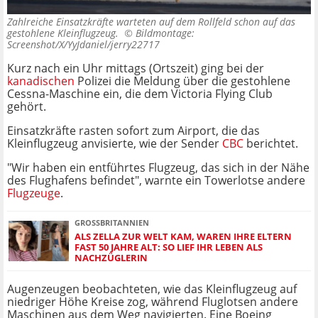
Zahlreiche Einsatzkräfte warteten auf dem Rollfeld schon auf das
gestohlene Kleinflugzeug. ©
Bildmontage:
Screenshot/X/YyJdaniel/jerry22717
Kurz nach ein Uhr mittags (Ortszeit) ging bei der
kanadischen
Polizei die Meldung über die gestohlene
Cessna-Maschine ein, die dem Victoria Flying Club
gehört.
Einsatzkräfte rasten sofort zum Airport, die das
Kleinflugzeug anvisierte, wie der Sender
CBC
berichtet.
"Wir haben ein entführtes Flugzeug, das sich in der Nähe
des Flughafens befindet", warnte ein Towerlotse andere
Flugzeuge
.
GROSSBRITANNIEN
ALS ZELLA ZUR WELT KAM, WAREN IHRE ELTERN
FAST 50 JAHRE ALT: SO LIEF IHR LEBEN ALS
NACHZÜGLERIN
Augenzeugen beobachteten, wie das Kleinflugzeug auf
niedriger Höhe Kreise zog, während Fluglotsen andere
Maschinen aus dem Weg navigierten. Eine Boeing