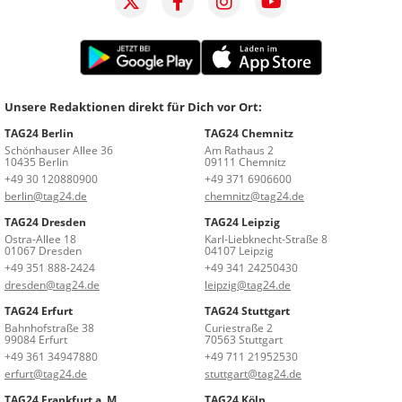
Unsere Redaktionen direkt für Dich vor Ort:
TAG24 Berlin
TAG24 Chemnitz
Schönhauser Allee 36
Am Rathaus 2
10435 Berlin
09111 Chemnitz
+49 30 120880900
+49 371 6906600
berlin@tag24.de
chemnitz@tag24.de
TAG24 Dresden
TAG24 Leipzig
Ostra-Allee 18
Karl-Liebknecht-Straße 8
01067 Dresden
04107 Leipzig
+49 351 888-2424
+49 341 24250430
dresden@tag24.de
leipzig@tag24.de
TAG24 Erfurt
TAG24 Stuttgart
Bahnhofstraße 38
Curiestraße 2
99084 Erfurt
70563 Stuttgart
+49 361 34947880
+49 711 21952530
erfurt@tag24.de
stuttgart@tag24.de
TAG24 Frankfurt a. M.
TAG24 Köln