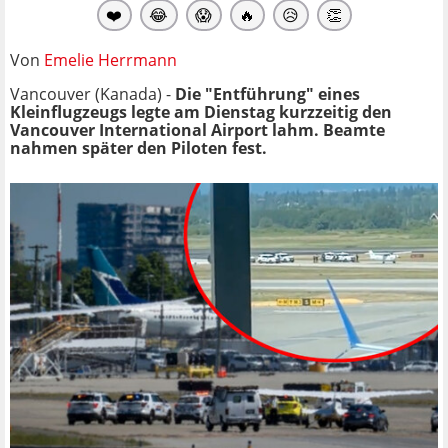
❤️
😂
😱
🔥
😥
👏
Von
Emelie Herrmann
Vancouver (Kanada) -
Die "Entführung" eines
Kleinflugzeugs legte am Dienstag kurzzeitig den
Vancouver International Airport lahm. Beamte
nahmen später den Piloten fest.