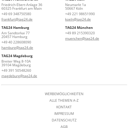
Friedrich-Ebert-Anlage 36
Neumarkt 1a
60325 Frankfurt am Main
50667 Köln
+49 69 348750580
+49 221 98651990
frankfurt@tag24.de
koeln@tag24.de
TAG24 Hamburg
TAG24 München
Am Sandtorkai 77
+49 89 215390320
20457 Hamburg
muenchen@tag24.de
+49 40 228608090
hamburg@tag24.de
TAG24 Magdeburg
Breiter Weg 8-10A
39104 Magdeburg
+49 391 50548260
magdeburg@tag24.de
WERBEMÖGLICHKEITEN
ALLE THEMEN A-Z
KONTAKT
IMPRESSUM
DATENSCHUTZ
AGB