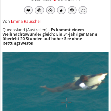
❤️
😂
😱
🔥
😥
👏
Von
Emma Räuschel
Queensland (Australien) -
Es kommt einem
Weihnachtswunder gleich: Ein 31-jähriger Mann
überlebt 20 Stunden auf hoher See ohne
Rettungsweste!