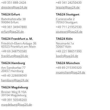
+49 351 888-2424
+49 341 24250430
dresden@tag24.de
leipzig@tag24.de
TAG24 Erfurt
TAG24 Stuttgart
Bahnhofstraße 38
Curiestraße 2
99084 Erfurt
70563 Stuttgart
+49 361 34947880
+49 711 21952530
erfurt@tag24.de
stuttgart@tag24.de
TAG24 Frankfurt a. M.
TAG24 Köln
Friedrich-Ebert-Anlage 36
Neumarkt 1a
60325 Frankfurt am Main
50667 Köln
+49 69 348750580
+49 221 98651990
frankfurt@tag24.de
koeln@tag24.de
TAG24 Hamburg
TAG24 München
Am Sandtorkai 77
+49 89 215390320
20457 Hamburg
muenchen@tag24.de
+49 40 228608090
hamburg@tag24.de
TAG24 Magdeburg
Breiter Weg 8-10A
39104 Magdeburg
+49 391 50548260
magdeburg@tag24.de