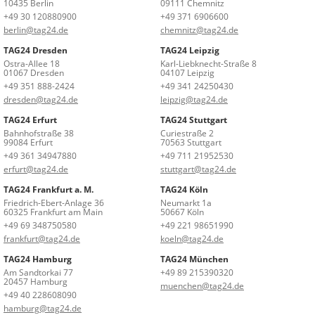
10435 Berlin
09111 Chemnitz
+49 30 120880900
+49 371 6906600
berlin@tag24.de
chemnitz@tag24.de
TAG24 Dresden
TAG24 Leipzig
Ostra-Allee 18
Karl-Liebknecht-Straße 8
01067 Dresden
04107 Leipzig
+49 351 888-2424
+49 341 24250430
dresden@tag24.de
leipzig@tag24.de
TAG24 Erfurt
TAG24 Stuttgart
Bahnhofstraße 38
Curiestraße 2
99084 Erfurt
70563 Stuttgart
+49 361 34947880
+49 711 21952530
erfurt@tag24.de
stuttgart@tag24.de
TAG24 Frankfurt a. M.
TAG24 Köln
Friedrich-Ebert-Anlage 36
Neumarkt 1a
60325 Frankfurt am Main
50667 Köln
+49 69 348750580
+49 221 98651990
frankfurt@tag24.de
koeln@tag24.de
TAG24 Hamburg
TAG24 München
Am Sandtorkai 77
+49 89 215390320
20457 Hamburg
muenchen@tag24.de
+49 40 228608090
hamburg@tag24.de