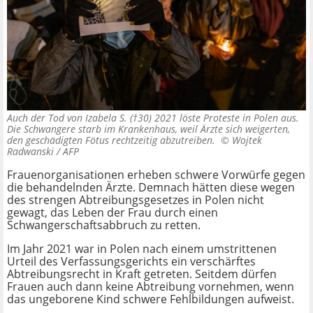
Auch der Tod von Izabela S. (†30) 2021 löste Proteste in Polen aus.
Die Schwangere starb im Krankenhaus, weil Ärzte sich weigerten,
den geschädigten Fötus rechtzeitig abzutreiben. ©
Wojtek
Radwanski / AFP
Frauenorganisationen erheben schwere Vorwürfe gegen
die behandelnden Ärzte. Demnach hätten diese wegen
des strengen Abtreibungsgesetzes in Polen nicht
gewagt, das Leben der Frau durch einen
Schwangerschaftsabbruch zu retten.
Im Jahr 2021 war in Polen nach einem umstrittenen
Urteil des Verfassungsgerichts ein verschärftes
Abtreibungsrecht in Kraft getreten. Seitdem dürfen
Frauen auch dann keine Abtreibung vornehmen, wenn
das ungeborene Kind schwere Fehlbildungen aufweist.