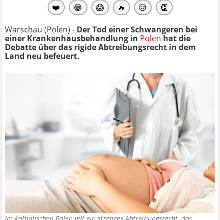
❤️
😂
😱
🔥
😥
👏
Warschau (Polen) -
Der Tod einer Schwangeren bei
einer Krankenhausbehandlung in
Polen
hat die
Debatte über das rigide Abtreibungsrecht in dem
Land neu befeuert.
Im katholischen Polen gilt ein strenges Abtreibungsrecht, das