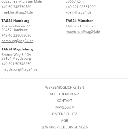
60325 Frankfurt am Main
50667 Köln
+49 69 348750580
+49 221 98651990
frankfurt@tag24.de
koeln@tag24.de
TAG24 Hamburg
TAG24 München
Am Sandtorkai 77
+49 89 215390320
20457 Hamburg
muenchen@tag24.de
+49 40 228608090
hamburg@tag24.de
TAG24 Magdeburg
Breiter Weg 8-10A
39104 Magdeburg
+49 391 50548260
magdeburg@tag24.de
WERBEMÖGLICHKEITEN
ALLE THEMEN A-Z
KONTAKT
IMPRESSUM
DATENSCHUTZ
AGB
GEWINNSPIELBEDINGUNGEN