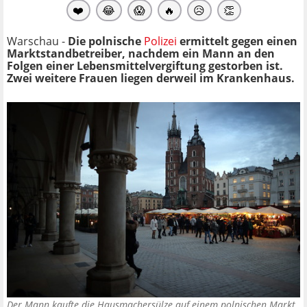
❤️
😂
😱
🔥
😥
👏
Warschau -
Die polnische
Polizei
ermittelt gegen einen
Marktstandbetreiber, nachdem ein Mann an den
Folgen einer Lebensmittelvergiftung gestorben ist.
Zwei weitere Frauen liegen derweil im Krankenhaus.
Der Mann kaufte die Hausmachersülze auf einem polnischen Markt.