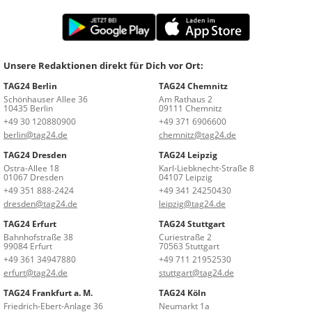
Unsere Redaktionen direkt für Dich vor Ort:
TAG24 Berlin
TAG24 Chemnitz
Schönhauser Allee 36
Am Rathaus 2
10435 Berlin
09111 Chemnitz
+49 30 120880900
+49 371 6906600
berlin@tag24.de
chemnitz@tag24.de
TAG24 Dresden
TAG24 Leipzig
Ostra-Allee 18
Karl-Liebknecht-Straße 8
01067 Dresden
04107 Leipzig
+49 351 888-2424
+49 341 24250430
dresden@tag24.de
leipzig@tag24.de
TAG24 Erfurt
TAG24 Stuttgart
Bahnhofstraße 38
Curiestraße 2
99084 Erfurt
70563 Stuttgart
+49 361 34947880
+49 711 21952530
erfurt@tag24.de
stuttgart@tag24.de
TAG24 Frankfurt a. M.
TAG24 Köln
Friedrich-Ebert-Anlage 36
Neumarkt 1a