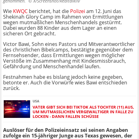
genommen. ©
X/Screenshot/Realtalkliv
Wie
KWQC
berichtet, hat die
Polizei
am 12. Juni das
Shekinah Glory Camp im Rahmen von Ermittlungen
wegen mutmaßlichen Menschenhandels gestürmt.
Dabei wurden 88 Kinder aus dem Lager an einen
sicheren Ort gebracht.
Victor Bawi, Sohn eines Pastors und Mitverantwortlicher
des christlichen Bibelcamps, bestätigte gegenüber dem
Fernsehsender, dass Ermittlungen wegen möglicher
Verstöße im Zusammenhang mit Kindesmissbrauch,
Gefährdung und Menschenhandel laufen.
Festnahmen habe es bislang jedoch keine gegeben,
betonte er. Auch die Vorwürfe wies Bawi entschieden
zurück.
USA
VATER GIBT SICH BEI TIKTOK ALS TOCHTER (11) AUS,
UM MUTMASSLICHEN VERGEWALTIGER IN FALLE ZU L
OCKEN - DANN FALLEN SCHÜSSE
Auslöser für den Polizeieinsatz sei seinen Angaben
zufolge ein 15-jähriger Junge aus Texas gewesen, der