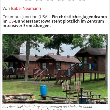
Von
Isabel Neumann
Columbus Junction (USA) -
Ein christliches Jugendcamp
im
US
-Bundesstaat Iowa steht plötzlich im Zentrum
intensiver Ermittlungen.
Aus dem Shekinah Glory Camp wurden 88 Kinder in Obhut