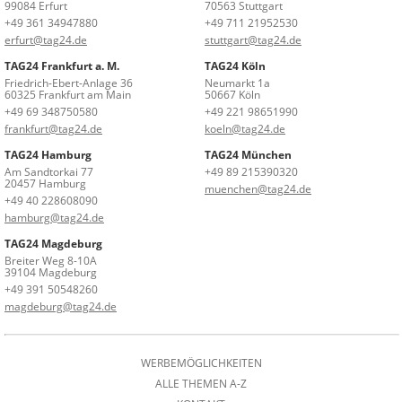
99084 Erfurt
70563 Stuttgart
+49 361 34947880
+49 711 21952530
erfurt@tag24.de
stuttgart@tag24.de
TAG24 Frankfurt a. M.
TAG24 Köln
Friedrich-Ebert-Anlage 36
Neumarkt 1a
60325 Frankfurt am Main
50667 Köln
+49 69 348750580
+49 221 98651990
frankfurt@tag24.de
koeln@tag24.de
TAG24 Hamburg
TAG24 München
Am Sandtorkai 77
+49 89 215390320
20457 Hamburg
muenchen@tag24.de
+49 40 228608090
hamburg@tag24.de
TAG24 Magdeburg
Breiter Weg 8-10A
39104 Magdeburg
+49 391 50548260
magdeburg@tag24.de
WERBEMÖGLICHKEITEN
ALLE THEMEN A-Z