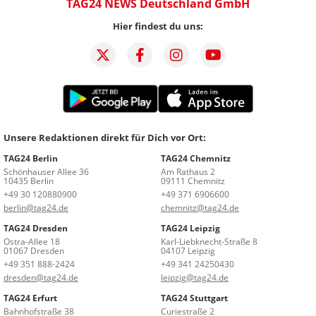
TAG24 NEWS Deutschland GmbH
Hier findest du uns:
Unsere Redaktionen direkt für Dich vor Ort:
TAG24 Berlin
TAG24 Chemnitz
Schönhauser Allee 36
Am Rathaus 2
10435 Berlin
09111 Chemnitz
+49 30 120880900
+49 371 6906600
berlin@tag24.de
chemnitz@tag24.de
TAG24 Dresden
TAG24 Leipzig
Ostra-Allee 18
Karl-Liebknecht-Straße 8
01067 Dresden
04107 Leipzig
+49 351 888-2424
+49 341 24250430
dresden@tag24.de
leipzig@tag24.de
TAG24 Erfurt
TAG24 Stuttgart
Bahnhofstraße 38
Curiestraße 2