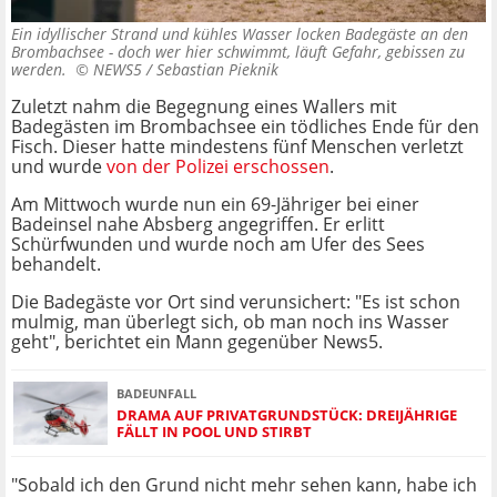
Ein idyllischer Strand und kühles Wasser locken Badegäste an den
Brombachsee - doch wer hier schwimmt, läuft Gefahr, gebissen zu
werden. ©
NEWS5 / Sebastian Pieknik
Zuletzt nahm die Begegnung eines Wallers mit
Badegästen im Brombachsee ein tödliches Ende für den
Fisch. Dieser hatte mindestens fünf Menschen verletzt
und wurde
von der Polizei erschossen
.
Am Mittwoch wurde nun ein 69-Jähriger bei einer
Badeinsel nahe Absberg angegriffen. Er erlitt
Schürfwunden und wurde noch am Ufer des Sees
behandelt.
Die Badegäste vor Ort sind verunsichert: "Es ist schon
mulmig, man überlegt sich, ob man noch ins Wasser
geht", berichtet ein Mann gegenüber News5.
BADEUNFALL
DRAMA AUF PRIVATGRUNDSTÜCK: DREIJÄHRIGE
FÄLLT IN POOL UND STIRBT
"Sobald ich den Grund nicht mehr sehen kann, habe ich