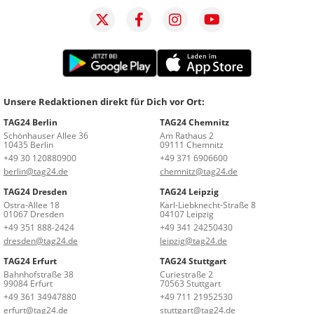
Unsere Redaktionen direkt für Dich vor Ort:
TAG24 Berlin
TAG24 Chemnitz
Schönhauser Allee 36
Am Rathaus 2
10435 Berlin
09111 Chemnitz
+49 30 120880900
+49 371 6906600
berlin@tag24.de
chemnitz@tag24.de
TAG24 Dresden
TAG24 Leipzig
Ostra-Allee 18
Karl-Liebknecht-Straße 8
01067 Dresden
04107 Leipzig
+49 351 888-2424
+49 341 24250430
dresden@tag24.de
leipzig@tag24.de
TAG24 Erfurt
TAG24 Stuttgart
Bahnhofstraße 38
Curiestraße 2
99084 Erfurt
70563 Stuttgart
+49 361 34947880
+49 711 21952530
erfurt@tag24.de
stuttgart@tag24.de