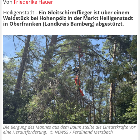
Von
Friederike Hauer
Heiligenstadt -
Ein Gleitschirmflieger ist über einem
Waldstück bei Hohenpölz in der Markt Heiligenstadt
in Oberfranken (Landkreis Bamberg) abgestürzt.
Die Bergung des Mannes aus dem Baum stellte die Einsatzkräfte vor
eine Herausforderung. ©
NEWS5 / Ferdinand Merzbach