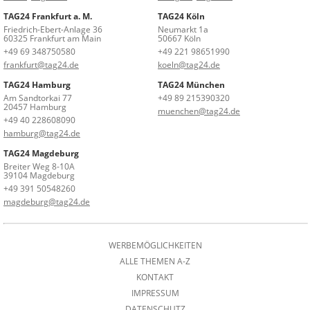
TAG24 Frankfurt a. M.
TAG24 Köln
Friedrich-Ebert-Anlage 36
Neumarkt 1a
60325 Frankfurt am Main
50667 Köln
+49 69 348750580
+49 221 98651990
frankfurt@tag24.de
koeln@tag24.de
TAG24 Hamburg
TAG24 München
Am Sandtorkai 77
+49 89 215390320
20457 Hamburg
muenchen@tag24.de
+49 40 228608090
hamburg@tag24.de
TAG24 Magdeburg
Breiter Weg 8-10A
39104 Magdeburg
+49 391 50548260
magdeburg@tag24.de
WERBEMÖGLICHKEITEN
ALLE THEMEN A-Z
KONTAKT
IMPRESSUM
DATENSCHUTZ