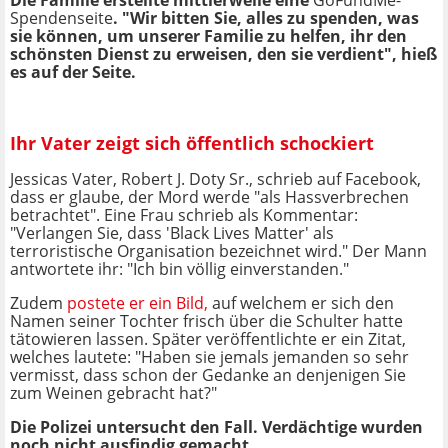
Die Familie erstellte mittlerweile eine
GoFundMe-
Spendenseite
. "Wir bitten Sie, alles zu spenden, was
sie können, um unserer Familie zu helfen, ihr den
schönsten Dienst zu erweisen, den sie verdient", hieß
es auf der Seite.
Ihr Vater zeigt sich öffentlich schockiert
Jessicas Vater, Robert J. Doty Sr., schrieb auf Facebook,
dass er glaube, der Mord werde "als Hassverbrechen
betrachtet". Eine Frau schrieb als Kommentar:
"Verlangen Sie, dass 'Black Lives Matter' als
terroristische Organisation bezeichnet wird." Der Mann
antwortete ihr: "Ich bin völlig einverstanden."
Zudem
postete er ein Bild,
auf welchem er sich den
Namen seiner Tochter frisch über die Schulter hatte
tätowieren lassen. Später veröffentlichte er ein Zitat,
welches lautete: "Haben sie jemals jemanden so sehr
vermisst, dass schon der Gedanke an denjenigen Sie
zum Weinen gebracht hat?"
Die Polizei untersucht den Fall. Verdächtige wurden
noch nicht ausfindig gemacht.