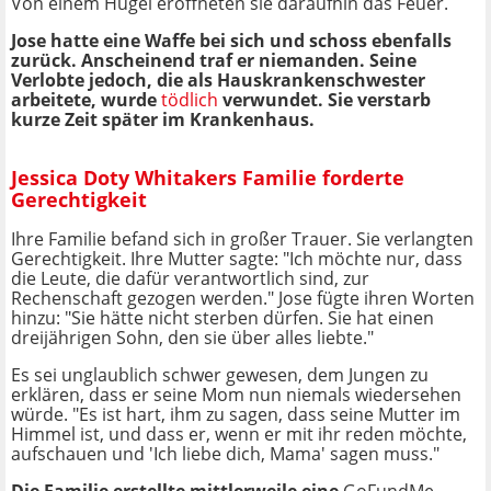
Von einem Hügel eröffneten sie daraufhin das Feuer.
Jose hatte eine Waffe bei sich und schoss ebenfalls
zurück. Anscheinend traf er niemanden. Seine
Verlobte jedoch, die als Hauskrankenschwester
arbeitete, wurde
tödlich
verwundet. Sie verstarb
kurze Zeit später im Krankenhaus.
Jessica Doty Whitakers Familie forderte
Gerechtigkeit
Ihre Familie befand sich in großer Trauer. Sie verlangten
Gerechtigkeit. Ihre Mutter sagte: "Ich möchte nur, dass
die Leute, die dafür verantwortlich sind, zur
Rechenschaft gezogen werden." Jose fügte ihren Worten
hinzu: "Sie hätte nicht sterben dürfen. Sie hat einen
dreijährigen Sohn, den sie über alles liebte."
Es sei unglaublich schwer gewesen, dem Jungen zu
erklären, dass er seine Mom nun niemals wiedersehen
würde. "Es ist hart, ihm zu sagen, dass seine Mutter im
Himmel ist, und dass er, wenn er mit ihr reden möchte,
aufschauen und 'Ich liebe dich, Mama' sagen muss."