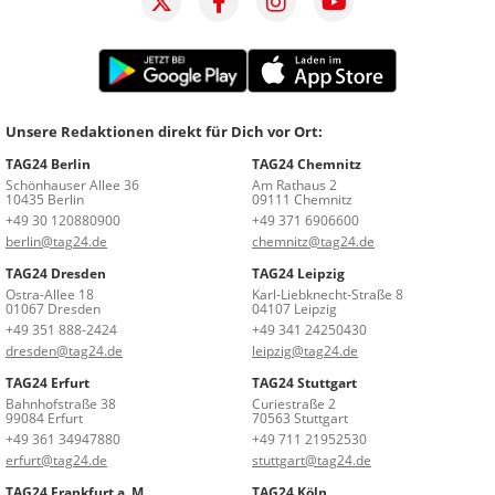
Unsere Redaktionen direkt für Dich vor Ort:
TAG24 Berlin
TAG24 Chemnitz
Schönhauser Allee 36
Am Rathaus 2
10435 Berlin
09111 Chemnitz
+49 30 120880900
+49 371 6906600
berlin@tag24.de
chemnitz@tag24.de
TAG24 Dresden
TAG24 Leipzig
Ostra-Allee 18
Karl-Liebknecht-Straße 8
01067 Dresden
04107 Leipzig
+49 351 888-2424
+49 341 24250430
dresden@tag24.de
leipzig@tag24.de
TAG24 Erfurt
TAG24 Stuttgart
Bahnhofstraße 38
Curiestraße 2
99084 Erfurt
70563 Stuttgart
+49 361 34947880
+49 711 21952530
erfurt@tag24.de
stuttgart@tag24.de
TAG24 Frankfurt a. M.
TAG24 Köln