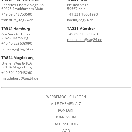
Friedrich-Ebert-Anlage 36
Neumarkt 1a
60325 Frankfurt am Main
50667 Köln
+49 69 348750580
+49 221 98651990
frankfurt@tag24.de
koeln@tag24.de
TAG24 Hamburg
TAG24 München
Am Sandtorkai 77
+49 89 215390320
20457 Hamburg
muenchen@tag24.de
+49 40 228608090
hamburg@tag24.de
TAG24 Magdeburg
Breiter Weg 8-10A
39104 Magdeburg
+49 391 50548260
magdeburg@tag24.de
WERBEMÖGLICHKEITEN
ALLE THEMEN A-Z
KONTAKT
IMPRESSUM
DATENSCHUTZ
AGB