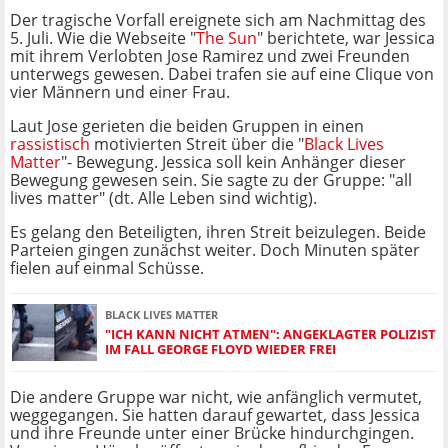
Der tragische Vorfall ereignete sich am Nachmittag des
5. Juli. Wie die Webseite "
The Sun
" berichtete, war Jessica
mit ihrem Verlobten Jose Ramirez und zwei Freunden
unterwegs gewesen. Dabei trafen sie auf eine Clique von
vier Männern und einer Frau.
Laut Jose gerieten die beiden Gruppen in einen
rassistisch
motivierten Streit über die "
Black Lives
Matter
"- Bewegung. Jessica soll kein Anhänger dieser
Bewegung gewesen sein. Sie sagte zu der Gruppe: "all
lives matter" (dt. Alle Leben sind wichtig).
Es gelang den Beteiligten, ihren Streit beizulegen. Beide
Parteien gingen zunächst weiter. Doch Minuten später
fielen auf einmal Schüsse.
BLACK LIVES MATTER
"ICH KANN NICHT ATMEN": ANGEKLAGTER POLIZIST
IM FALL GEORGE FLOYD WIEDER FREI
Die andere Gruppe war nicht, wie anfänglich vermutet,
weggegangen. Sie hatten darauf gewartet, dass Jessica
und ihre Freunde unter einer Brücke hindurchgingen.